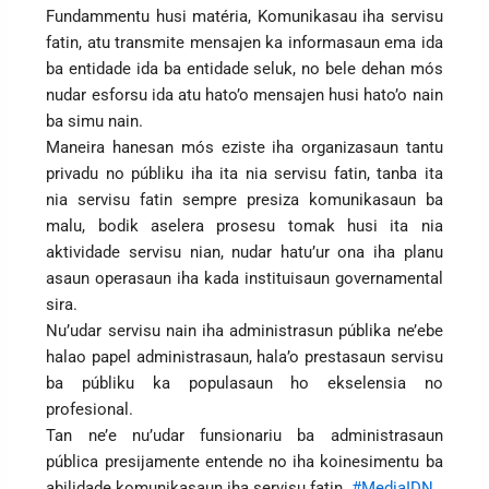
Fundammentu husi matéria, Komunikasau iha servisu
fatin, atu transmite mensajen ka informasaun ema ida
ba entidade ida ba entidade seluk, no bele dehan mós
nudar esforsu ida atu hato’o mensajen husi hato’o nain
ba simu nain.
Maneira hanesan mós eziste iha organizasaun tantu
privadu no públiku iha ita nia servisu fatin, tanba ita
nia servisu fatin sempre presiza komunikasaun ba
malu, bodik aselera prosesu tomak husi ita nia
aktividade servisu nian, nudar hatu’ur ona iha planu
asaun operasaun iha kada instituisaun governamental
sira.
Nu’udar servisu nain iha administrasun públika ne’ebe
halao papel administrasaun, hala’o prestasaun servisu
ba públiku ka populasaun ho ekselensia no
profesional.
Tan ne’e nu’udar funsionariu ba administrasaun
pública presijamente entende no iha koinesimentu ba
abilidade komunikasaun iha servisu fatin.
#MediaIDN
.