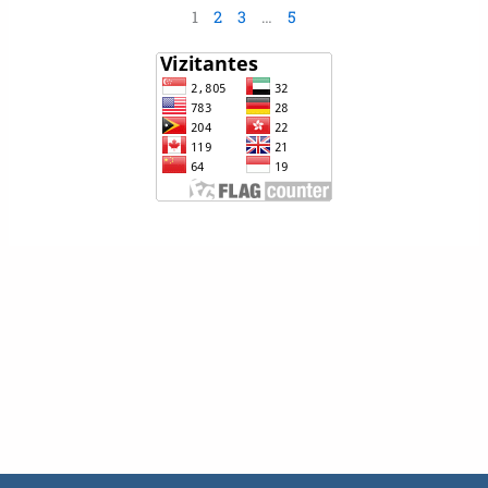
1
2
3
…
5