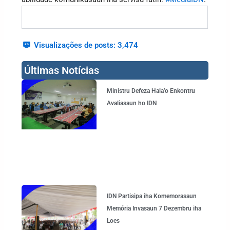
Visualizações de posts:
3,474
Últimas Notícias
Page
Page
Page
Page
Ministru Defeza Hala’o Enkontru
Avaliasaun ho IDN
IDN Partisipa iha Komemorasaun
Memória Invasaun 7 Dezembru iha
Loes