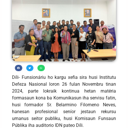
Díli- Funsionáriu ho kargu xefia sira husi Institutu
Defeza Nasional loron 26 fulan Novembru tinan
2024, parte lokraik kontinua hetan matéria
formasaun kona ba Komunikasun iha servisu fatin,
husi formador Sr. Belarmino Filomeno Neves,
hanesan profesional seníor jestaun rekursu
umanus seitor publiku, husi Komisaun Funsaun
Públika iha auditorio IDN pateo Díli.