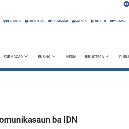
F
a
c
e
b
o
o
DESPORTO
BIBLIOTECA
FORMAÇÃO
AGENDA
FOLHETO
WEBMAIL
k
FORMAÇÃO
ENSINO
MEDIA
BIBLIOTECA
PUBL
Komunikasaun ba IDN