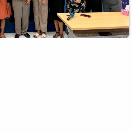
Institutu Defeza Nasional loron 26 fulan Novembru tinan 2024,
aun kona ba Komunikasun iha servisu fatin, husi formador Sr.
ional seníor jestaun rekursu umanus seitor publiku, husi
pateo Díli.
 servisu fatin, atu transmite mensajen ka informasaun ema
 bele dehan mós nudar esforsu ida atu hato’o mensajen husi
tantu privadu no públiku iha ita nia servisu fatin, tanba ita
asaun ba malu, bodik aselera prosesu tomak husi ita nia
r ona iha planu asaun operasaun iha kada instituisaun