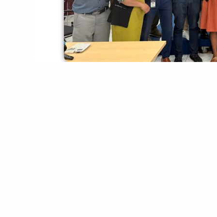
Díli- Funsionáriu ho kargu xefia sira husi 
parte lokraik kontinua hetan matéria formas
Belarmino Filomeno Neves, hanesan profes
Komisaun Funsaun Públika iha auditorio IDN 
Fundammentu husi matéria, Komunikasau iha
ida ba entidade ida ba entidade seluk, no
hato’o nain ba simu nain.
Maneira hanesan mós eziste iha organizasaun 
nia servisu fatin sempre presiza komunik
aktividade servisu nian, nudar hatu’u