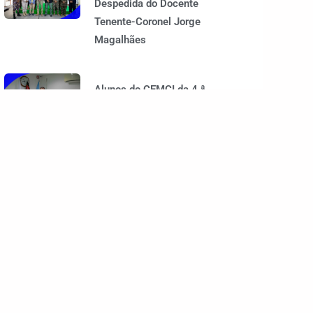
Despedida do Docente
Tenente-Coronel Jorge
Magalhães
Alunos do CEMCI da 4.ª
Edição Realizam Avaliação
da Unidade Curricular de
Operações Conjuntas e
Combinadas
Alunu Mestradu Hetan
Sosializasaun Husi
Ministru Defeza Timor-
Leste
1
2
3
…
5