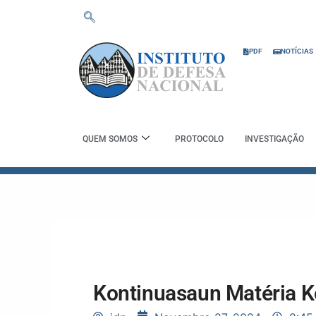
Skip
to
content
PDF
NOTÍCIAS
QUEM SOMOS
PROTOCOLO
INVESTIGAÇÃO
Kontinuasaun Matéria 