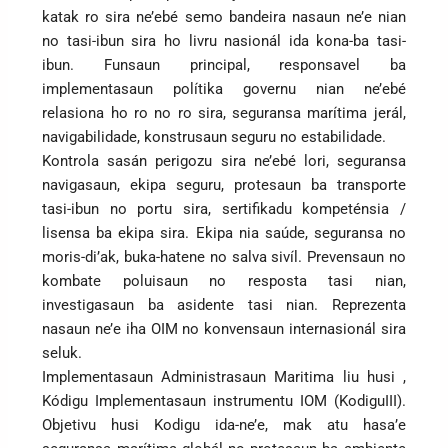
katak ro sira ne’ebé semo bandeira nasaun ne’e nian
no tasi-ibun sira ho livru nasionál ida kona-ba tasi-
ibun. Funsaun principal, responsavel ba
implementasaun polítika governu nian ne’ebé
relasiona ho ro no ro sira, seguransa marítima jerál,
navigabilidade, konstrusaun seguru no estabilidade.
Kontrola sasán perigozu sira ne’ebé lori, seguransa
navigasaun, ekipa seguru, protesaun ba transporte
tasi-ibun no portu sira, sertifikadu kompeténsia /
lisensa ba ekipa sira. Ekipa nia saúde, seguransa no
moris-di’ak, buka-hatene no salva sivíl. Prevensaun no
kombate poluisaun no resposta tasi nian,
investigasaun ba asidente tasi nian. Reprezenta
nasaun ne’e iha OIM no konvensaun internasionál sira
seluk.
Implementasaun Administrasaun Maritima liu husi ,
Kódigu Implementasaun instrumentu IOM (KodiguIII).
Objetivu husi Kodigu ida-ne’e, mak atu hasa’e