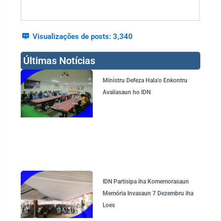
Visualizações de posts:
3,340
Últimas Notícias
Page
Page
Page
Page
Ministru Defeza Hala’o Enkontru
Avaliasaun ho IDN
IDN Partisipa iha Komemorasaun
Memória Invasaun 7 Dezembru iha
Loes