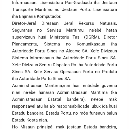
Informasaun. Lisensiatura Pos-Graduadu iha Jestaun
Transporte Maritimu no Jestaun Portu. Lisensiatura
iha Enjinaria Komputador.
Diretor-Jeral Diresaun Jeral Rekursu Naturais,
Seguransa no Servisu Maritimu, ne’ebé hetan
supervizaun husi Ministeriu Tasi (DGRM). Diretor
Planeamentu, Sistema no Komunikasaun iha
Autoridade Portu Sines no Algarve SA. Xefe Divizaun
Sistema Informasaun iha Autoridade Portu Sines SA.
Xefe Divizaun Sentru Dispatch Ro iha Autoridade Portu
Sines SA. Xefe Servisu Operasaun Portu no Produtu
iha Autoridade Portu Sines SA.
Administrasaun Maritima,mai husi entidade governu
nian ne’ebé hanaran Administrasaun Maritima (ka
Administrasaun Estatal bandeira), ne’ebé mak
responsavel atu hala’o responsabilidade lubuk ida husi
Estadu bandeira, Estadu Portu, no mós funsaun balun
Estadu Kosta nian.
Ho Misaun prinsipál mak jestaun Estadu bandeira,