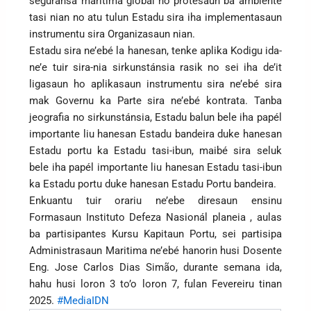
seguransa marítima globál no protesaun ba ambiente
tasi nian no atu tulun Estadu sira iha implementasaun
instrumentu sira Organizasaun nian.
Estadu sira ne’ebé la hanesan, tenke aplika Kodigu ida-
ne’e tuir sira-nia sirkunstánsia rasik no sei iha de’it
ligasaun ho aplikasaun instrumentu sira ne’ebé sira
mak Governu ka Parte sira ne’ebé kontrata. Tanba
jeografia no sirkunstánsia, Estadu balun bele iha papél
importante liu hanesan Estadu bandeira duke hanesan
Estadu portu ka Estadu tasi-ibun, maibé sira seluk
bele iha papél importante liu hanesan Estadu tasi-ibun
ka Estadu portu duke hanesan Estadu Portu bandeira.
Enkuantu tuir orariu ne’ebe diresaun ensinu
Formasaun Instituto Defeza Nasionál planeia , aulas
ba partisipantes Kursu Kapitaun Portu, sei partisipa
Administrasaun Maritima ne’ebé hanorin husi Dosente
Eng. Jose Carlos Dias Simão, durante semana ida,
hahu husi loron 3 to’o loron 7, fulan Fevereiru tinan
2025.
#MediaIDN