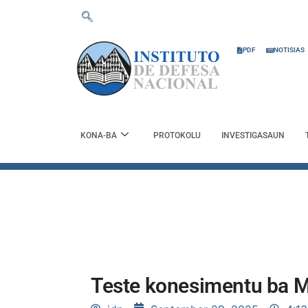
Skip
to
content
PDF
NOTISIAS
KONA-BA
PROTOKOLU
INVESTIGASAUN
Teste konesimentu ba Ma