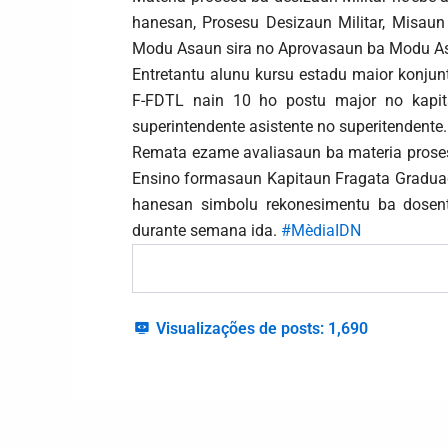
hanesan, Prosesu Desizaun Militar, Misau
Modu Asaun sira no Aprovasaun ba Modu A
Entretantu alunu kursu estadu maior konjun
F-FDTL nain 10 ho postu major no kapit
superintendente asistente no superitendente.
Remata ezame avaliasaun ba materia prosesu 
Ensino formasaun Kapitaun Fragata Graduadu
hanesan simbolu rekonesimentu ba dosente
durante semana ida.
#MèdiaIDN
Visualizações de posts:
1,690