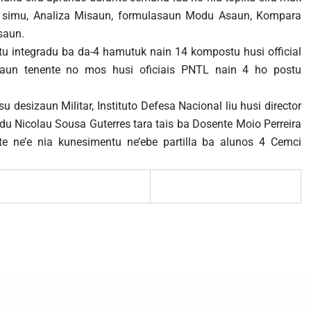
n simu, Analiza Misaun, formulasaun Modu Asaun, Kompara
saun.
tu integradu ba da-4 hamutuk nain 14 kompostu husi official
aun tenente no mos husi oficiais PNTL nain 4 ho postu
desizaun Militar, Instituto Defesa Nacional liu husi director
 Nicolau Sousa Guterres tara tais ba Dosente Moio Perreira
 ne’e nia kunesimentu ne’ebe partilla ba alunos 4 Cemci