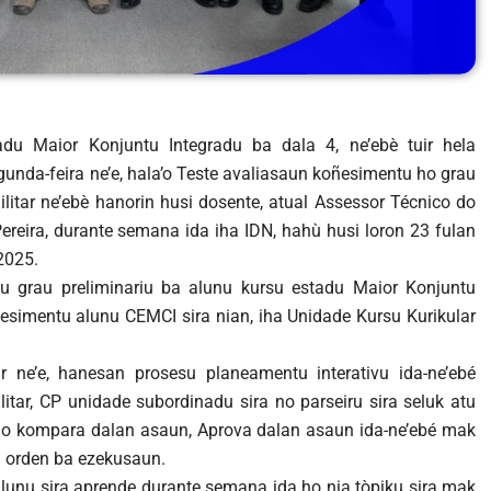
du Maior Konjuntu Integradu ba dala 4, ne’ebè tuir hela
gunda-feira ne’e, hala’o Teste avaliasaun koñesimentu ho grau
litar ne’ebè hanorin husi dosente, atual Assessor Técnico do
Pereira, durante semana ida iha IDN, hahù husi loron 23 fulan
2025.
tu grau preliminariu ba alunu kursu estadu Maior Konjuntu
oñesimentu alunu CEMCI sira nian, iha Unidade Kursu Kurikular
r ne’e, hanesan prosesu planeamentu interativu ida-ne’ebé
tar, CP unidade subordinadu sira no parseiru sira seluk atu
o kompara dalan asaun, Aprova dalan asaun ida-ne’ebé mak
a orden ba ezekusaun.
alunu sira aprende durante semana ida ho nia tòpiku sira mak