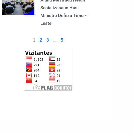
Alunu Mestradu Hetan
Sosializasaun Husi
Ministru Defeza Timor-
Leste
1
2
3
…
5