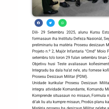
Dìli- 29 Setembru 2025, alunu Kursu Esta
formasaun iha Institutu Defeza Nasionàl, Se
preliminariu ba matèria Prosesu desizaun Mi
Projeto n.º 2, Majòr Infantaria “Cmd” Moio 
setembru to’o loron 29 fulan setembru tinan 
Objetivu husi Teste avaliasaun koñesimen
Integradu ba dala ha’at ne’e, atu fornese k
Prosesu Desizaun Militar (PDM).
Unidade kurikular Prosesu Desizaun Milita
integra atividade Komandante, Komandu Mili
Komprende situasaun no misaun, Formula n
di’ak liu atu kumpre misaun, Prodús planu k
Matèria prosesu ba desizaun Militar ne’ebe 