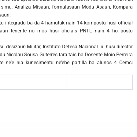
n simu, Analiza Misaun, formulasaun Modu Asaun, Kompara
saun.
tu integradu ba da-4 hamutuk nain 14 kompostu husi official
aun tenente no mos husi oficiais PNTL nain 4 ho postu
desizaun Militar, Instituto Defesa Nacional liu husi director
 Nicolau Sousa Guterres tara tais ba Dosente Moio Perreira
 ne’e nia kunesimentu ne’ebe partilla ba alunos 4 Cemci