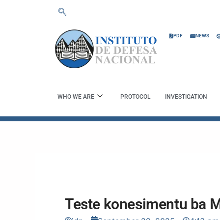
Skip
to
content
PDF
NEWS
WHO WE ARE
PROTOCOL
INVESTIGATION
Teste konesimentu ba Ma