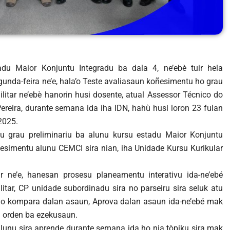
du Maior Konjuntu Integradu ba dala 4, ne’ebè tuir hela
gunda-feira ne’e, hala’o Teste avaliasaun koñesimentu ho grau
litar ne’ebè hanorin husi dosente, atual Assessor Técnico do
Pereira, durante semana ida iha IDN, hahù husi loron 23 fulan
2025.
tu grau preliminariu ba alunu kursu estadu Maior Konjuntu
oñesimentu alunu CEMCI sira nian, iha Unidade Kursu Kurikular
r ne’e, hanesan prosesu planeamentu interativu ida-ne’ebé
tar, CP unidade subordinadu sira no parseiru sira seluk atu
o kompara dalan asaun, Aprova dalan asaun ida-ne’ebé mak
a orden ba ezekusaun.
alunu sira aprende durante semana ida ho nia tòpiku sira mak