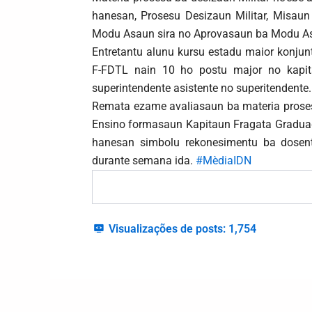
hanesan, Prosesu Desizaun Militar, Misau
Modu Asaun sira no Aprovasaun ba Modu A
Entretantu alunu kursu estadu maior konjun
F-FDTL nain 10 ho postu major no kapit
superintendente asistente no superitendente.
Remata ezame avaliasaun ba materia prosesu 
Ensino formasaun Kapitaun Fragata Graduadu
hanesan simbolu rekonesimentu ba dosente
durante semana ida.
#MèdiaIDN
Visualizações de posts:
1,754