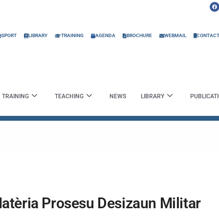
F
a
c
e
b
o
o
SPORT
LIBRARY
TRAINING
AGENDA
BROCHURE
WEBMAIL
CONTAC
k
TRAINING
TEACHING
NEWS
LIBRARY
PUBLICAT
tèria Prosesu Desizaun Militar