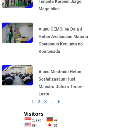
Tenente Koronel Jorge
Magalhães
Alunu CEMCI ba Dala 4
Hetan Avaliasaun Matéria
Operasaun Konjunta no
Kombinada
Alunu Mestradu Hetan
Sosializasaun Husi
Ministru Defeza Timor-
Leste
1
2
3
…
5