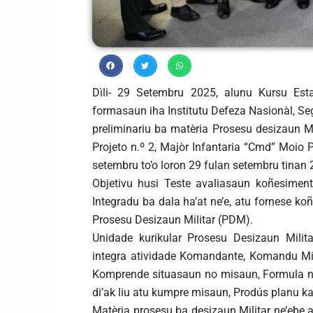
Dìli- 29 Setembru 2025, alunu Kursu Esta
formasaun iha Institutu Defeza Nasionàl, Se
preliminariu ba matèria Prosesu desizaun Mi
Projeto n.º 2, Majòr Infantaria “Cmd” Moio 
setembru to’o loron 29 fulan setembru tinan 
Objetivu husi Teste avaliasaun koñesimen
Integradu ba dala ha’at ne’e, atu fornese k
Prosesu Desizaun Militar (PDM).
Unidade kurikular Prosesu Desizaun Milita
integra atividade Komandante, Komandu Mili
Komprende situasaun no misaun, Formula n
di’ak liu atu kumpre misaun, Prodús planu k
Matèria prosesu ba desizaun Militar ne’ebe 