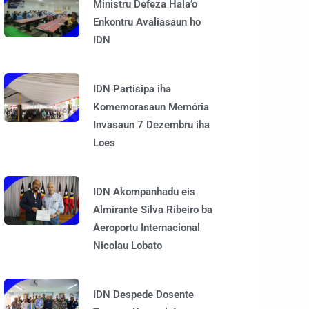
Ministru Defeza Hala’o
Enkontru Avaliasaun ho
IDN
IDN Partisipa iha
Komemorasaun Memória
Invasaun 7 Dezembru iha
Loes
IDN Akompanhadu eis
Almirante Silva Ribeiro ba
Aeroportu Internacional
Nicolau Lobato
IDN Despede Dosente