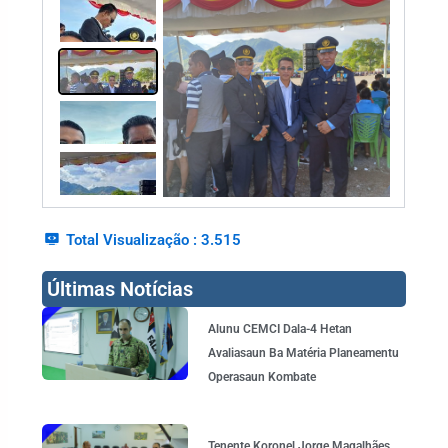
Total Visualização :
3.515
Últimas Notícias
Page
Page
Page
Page
Alunu CEMCI Dala-4 Hetan
Avaliasaun Ba Matéria Planeamentu
Operasaun Kombate
Tenente Koronel Jorge Magalhães