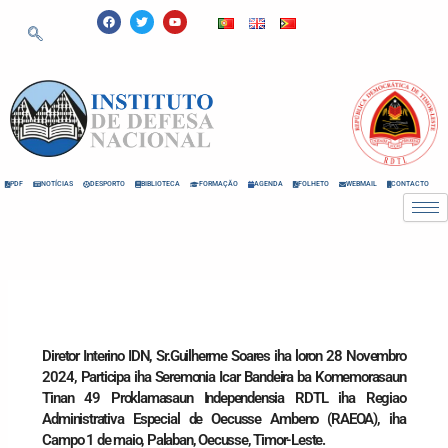
Skip
F
T
Y
a
w
o
to
c
i
u
e
t
t
content
b
t
u
o
e
b
o
r
e
k
PDF
NOTÍCIAS
DESPORTO
BIBLIOTECA
FORMAÇÃO
AGENDA
FOLHETO
WEBMAIL
CONTACTO
Diretor Interino IDN, Sr.Guilherme Soares iha loron 28 Novembro
2024, Participa iha Seremonia Icar Bandeira ba Komemorasaun
Tinan 49 Proklamasaun Independensia RDTL iha Regiao
Administrativa Especial de Oecusse Ambeno (RAEOA), iha
Campo 1 de maio, Palaban, Oecusse, Timor-Leste.