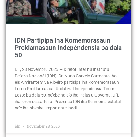
IDN Partipipa Iha Komemorasaun
Proklamasaun Indepéndensia ba dala
50
Díli, 28 Novembru 2025 — Diretór Interinu Institutu
Defeza Nasionál (IDN), Dr. Nuno Corvelo Sarmento, ho
eis Almirante Silva Ribeiro partisipa iha Komemorasaun
Loron Proklamasaun Unilateral Indepéndensia Timor-
Leste ba dala 50, ne’ebé hala’o iha Palásiu Governu, Díli,
iha loron sesta-feira. Prezensa IDN iha Serimonia estatal
ne’e iha objetivu importante, hodi
idn
November 28, 2025