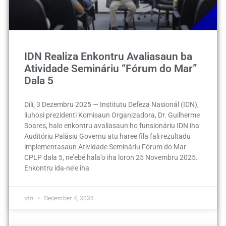
IDN Realiza Enkontru Avaliasaun ba
Atividade Semináriu “Fórum do Mar”
Dala 5
Díli, 3 Dezembru 2025 — Institutu Defeza Nasionál (IDN),
liuhosi prezidenti Komisaun Organizadora, Dr. Guilherme
Soares, halo enkontru avaliasaun ho funsionáriu IDN iha
Auditóriu Palásiu Governu atu haree fila fali rezultadu
implementasaun Atividade Semináriu Fórum do Mar
CPLP dala 5, ne’ebé hala’o iha loron 25 Novembru 2025.
Enkontru ida-ne’e iha
idn
December 4, 2025