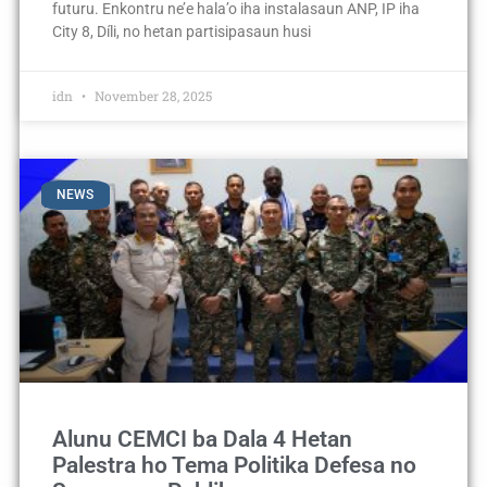
futuru. Enkontru ne’e hala’o iha instalasaun ANP, IP iha
City 8, Díli, no hetan partisipasaun husi
idn
November 28, 2025
NEWS
Alunu CEMCI ba Dala 4 Hetan
Palestra ho Tema Politika Defesa no