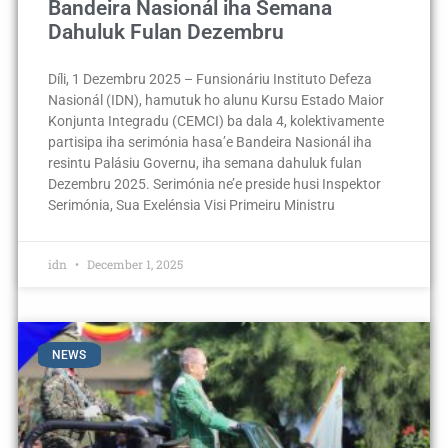
Bandeira Nasionál iha Semana
Dahuluk Fulan Dezembru
Díli, 1 Dezembru 2025 – Funsionáriu Instituto Defeza
Nasionál (IDN), hamutuk ho alunu Kursu Estado Maior
Konjunta Integradu (CEMCI) ba dala 4, kolektivamente
partisipa iha serimónia hasa’e Bandeira Nasionál iha
resintu Palásiu Governu, iha semana dahuluk fulan
Dezembru 2025. Serimónia ne’e preside husi Inspektor
Serimónia, Sua Exelénsia Visi Primeiru Ministru
idn
December 1, 2025
NEWS