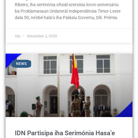
Ribeiro, iha serimónia ofisiál ezersísiu loron-aniversáriu
ba Proklamasaun Unilaterál Independénsia Timor-Leste
dala 50, ne’ebé hala’o iha Palásiu Governu, Díli. Prémiu
idn
December 2, 2025
NEWS
IDN Partisipa iha Serimónia Hasa’e