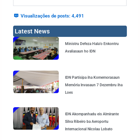
Visualizações de posts:
4,491
Latest News
Page
Page
Page
Page
Ministru Defeza Hala’o Enkontru
Avaliasaun ho IDN
IDN Partisipa iha Komemorasaun
Memória Invasaun 7 Dezembru iha
Loes
IDN Akompanhadu eis Almirante
Silva Ribeiro ba Aeroportu
Internacional Nicolau Lobato