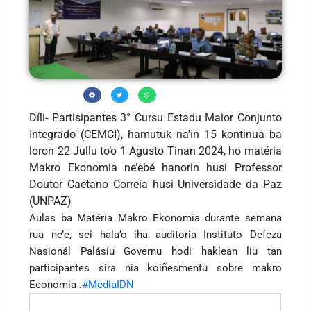
Díli- Partisipantes 3° Cursu Estadu Maior Conjunto
Integrado (CEMCI), hamutuk na’in 15 kontinua ba
loron 22 Jullu to’o 1 Agusto Tinan 2024, ho matéria
Makro Ekonomia ne’ebé hanorin husi Professor
Doutor Caetano Correia husi Universidade da Paz
(UNPAZ)
Aulas ba Matéria Makro Ekonomia durante semana
rua ne’e, sei hala’o iha auditoria Instituto Defeza
Nasionál Palásiu Governu hodi haklean liu tan
participantes sira nia koiñesmentu sobre makro
Economia .
#MediaIDN