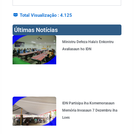
Total Visualização :
4.125
Últimas Notícias
Page
Page
Page
Page
Ministru Defeza Hala’o Enkontru
Avaliasaun ho IDN
IDN Partisipa iha Komemorasaun
Memória Invasaun 7 Dezembru iha
Loes