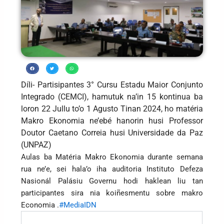
Díli- Partisipantes 3° Cursu Estadu Maior Conjunto
Integrado (CEMCI), hamutuk na’in 15 kontinua ba
loron 22 Jullu to’o 1 Agusto Tinan 2024, ho matéria
Makro Ekonomia ne’ebé hanorin husi Professor
Doutor Caetano Correia husi Universidade da Paz
(UNPAZ)
Aulas ba Matéria Makro Ekonomia durante semana
rua ne’e, sei hala’o iha auditoria Instituto Defeza
Nasionál Palásiu Governu hodi haklean liu tan
participantes sira nia koiñesmentu sobre makro
Economia .
#MediaIDN