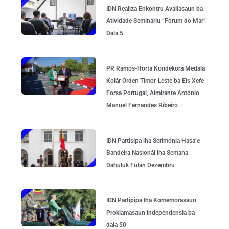
Page
Page
Page
Page
Page
IDN Realiza Enkontru Avaliasaun ba
Atividade Semináriu “Fórum do Mar”
Dala 5
PR Ramos-Horta Kondekora Medala
Kolár Orden Timor-Leste ba Eis Xefe
Forsa Portugál, Almirante António
Manuel Fernandes Ribeiro
IDN Partisipa iha Serimónia Hasa’e
Bandeira Nasionál iha Semana
Dahuluk Fulan Dezembru
IDN Partipipa Iha Komemorasaun
Proklamasaun Indepéndensia ba
dala 50