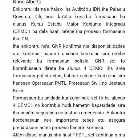
Nuno Alberto.
Enkontru ida ne’e hala’o iha Auditóriu IDN iha Palasiu
Governu, Dili, hodi ko’alia kona-ba formasaun ba
alunus Kursu Estadu Maior Konjunta Integradu
(CEMCI) ba dala haat, ne’ebé iha prosesu formasaun
iha IDN.
Iha enkontru ne’e, GNR konfirma nia disponibilidades
atu kontribui hanorin unidade kurikular sira ne’ebé
relevante ba formasaun polísia. GNR sei fo
kontribuisaun direta ba alunus 4 CEMCI iha área
formasaun polísia nian, liuhosi unidade kurikular sira
hanesan Operasaun PNTL, Protesaun Sivil, no Jestaun
Krize.
Formasaun ba unidade kurikular ne’e sei fó ba alunus
4 CEMCI, no kontribui hodi hametin kapasidade sira
iha aspétu seguransa no jestaun emerjénsia. Enkontru
kordenasaun ne’e importante tebes atu asegura
preparasaun antes prosesu hanorin komesa.
Além disso, alunus sira husi F-FDTL sei kontinua simu