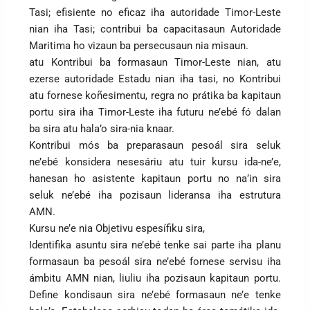
Tasi; efisiente no eficaz iha autoridade Timor-Leste
nian iha Tasi; contribui ba capacitasaun Autoridade
Maritima ho vizaun ba persecusaun nia misaun.
atu Kontribui ba formasaun Timor-Leste nian, atu
ezerse autoridade Estadu nian iha tasi, no Kontribui
atu fornese koñesimentu, regra no prátika ba kapitaun
portu sira iha Timor-Leste iha futuru ne’ebé fó dalan
ba sira atu hala’o sira-nia knaar.
Kontribui mós ba preparasaun pesoál sira seluk
ne’ebé konsidera nesesáriu atu tuir kursu ida-ne’e,
hanesan ho asistente kapitaun portu no na’in sira
seluk ne’ebé iha pozisaun lideransa iha estrutura
AMN.
Kursu ne’e nia Objetivu espesífiku sira,
Identifika asuntu sira ne’ebé tenke sai parte iha planu
formasaun ba pesoál sira ne’ebé fornese servisu iha
ámbitu AMN nian, liuliu iha pozisaun kapitaun portu.
Define kondisaun sira ne’ebé formasaun ne’e tenke