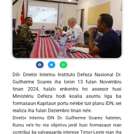
Díli- Diretór Interinu Instituto Defeza Nasional Dr.
Guilherme Soares iha loron 13 fulan Novembru
tinan 2024, hala’o enkontru ho assesor husi
Ministériu Defeza hodi koalia asuntu liga ba
formasaun Kapitaun portu ne’ebé tuir planu IDN, sei
realiza iha fulan Dezembro tinan ne’e.
Diretór Interinu IDN Dr. Guilherme Soares hateten,
Kursu ne’e ho nia objetivu jerál husi formasaun nian
contribui ba salvaguarda interese Timor-Leste nian iha