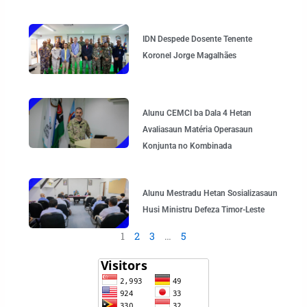
IDN Despede Dosente Tenente
Koronel Jorge Magalhães
Alunu CEMCI ba Dala 4 Hetan
Avaliasaun Matéria Operasaun
Konjunta no Kombinada
Alunu Mestradu Hetan Sosializasaun
Husi Ministru Defeza Timor-Leste
1
2
3
…
5