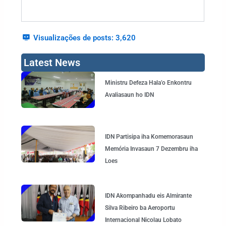
Visualizações de posts:
3,620
Latest News
Page
Page
Page
Page
Ministru Defeza Hala’o Enkontru
Avaliasaun ho IDN
IDN Partisipa iha Komemorasaun
Memória Invasaun 7 Dezembru iha
Loes
IDN Akompanhadu eis Almirante
Silva Ribeiro ba Aeroportu
Internacional Nicolau Lobato