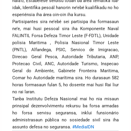
hala’o, Estabelese serbisu todan ba área temátika ida-
idak, Identifika pesoál hanorin ne’ebé kualifikadu no ho
esperiénsia iha área oin-oin iha kursu.
Partisipantes sira ne’ebé sei partisipa iha formasaun
ne’e, mai husi pessoal sira iha Komponente Naval
FALINTIL Forsa Defeza Timor Leste (F-FDTL), Unidade
polisia Maritima , Polisia Nasional Timor Leste
(PNTL), Alfandega, PSIC, Servico de Imigracao,
Direcao Geral Pesca, Autoridade Tributaria, ANP,
Protecao Civil, ANC, Autoridade Turismo, Inspecao
Geral do Ambiente, Gabinete Fronteira Maritima,
Comar ho Autoridade marítima sira. Ho durasaun 582
horas formasaun fulan 5, ho dosente mai husi Rai liur
no rai laran.
Tanba Institutu Defeza Nasional mai ho nia misaun
prinsipal dezenvolvimentu rekursu ba forsa armadas
ho forsa servisu seguransa, inklui funsionário
administrasaun pública no sosiedade sivil sira iha
assunto defesa no seguransa.
#MediaIDN