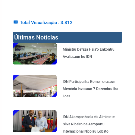
Total Visualização :
3.812
Últimas Notícias
Page
Page
Page
Page
Ministru Defeza Hala’o Enkontru
Avaliasaun ho IDN
IDN Partisipa iha Komemorasaun
Memória Invasaun 7 Dezembru iha
Loes
IDN Akompanhadu eis Almirante
Silva Ribeiro ba Aeroportu
Internacional Nicolau Lobato