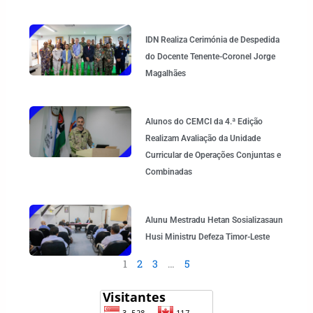
IDN Realiza Cerimónia de Despedida
do Docente Tenente-Coronel Jorge
Magalhães
Alunos do CEMCI da 4.ª Edição
Realizam Avaliação da Unidade
Curricular de Operações Conjuntas e
Combinadas
Alunu Mestradu Hetan Sosializasaun
Husi Ministru Defeza Timor-Leste
1
2
3
…
5