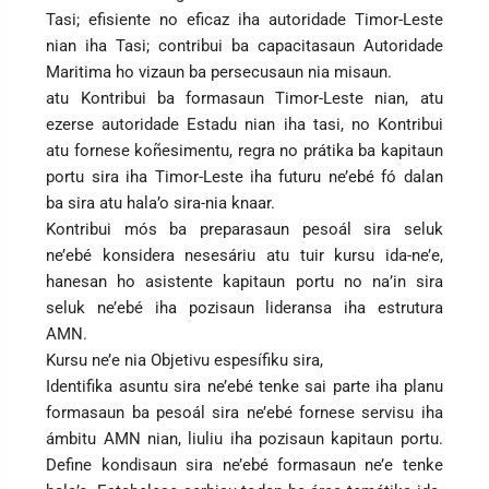
Tasi; efisiente no eficaz iha autoridade Timor-Leste
nian iha Tasi; contribui ba capacitasaun Autoridade
Maritima ho vizaun ba persecusaun nia misaun.
atu Kontribui ba formasaun Timor-Leste nian, atu
ezerse autoridade Estadu nian iha tasi, no Kontribui
atu fornese koñesimentu, regra no prátika ba kapitaun
portu sira iha Timor-Leste iha futuru ne’ebé fó dalan
ba sira atu hala’o sira-nia knaar.
Kontribui mós ba preparasaun pesoál sira seluk
ne’ebé konsidera nesesáriu atu tuir kursu ida-ne’e,
hanesan ho asistente kapitaun portu no na’in sira
seluk ne’ebé iha pozisaun lideransa iha estrutura
AMN.
Kursu ne’e nia Objetivu espesífiku sira,
Identifika asuntu sira ne’ebé tenke sai parte iha planu
formasaun ba pesoál sira ne’ebé fornese servisu iha
ámbitu AMN nian, liuliu iha pozisaun kapitaun portu.
Define kondisaun sira ne’ebé formasaun ne’e tenke