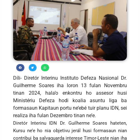
Díli- Diretór Interinu Instituto Defeza Nasional Dr.
Guilherme Soares iha loron 13 fulan Novembru
tinan 2024, hala’o enkontru ho assesor husi
Ministériu Defeza hodi koalia asuntu liga ba
formasaun Kapitaun portu ne’ebé tuir planu IDN, sei
realiza iha fulan Dezembro tinan ne’e.
Diretór Interinu IDN Dr. Guilherme Soares hateten,
Kursu ne’e ho nia objetivu jerál husi formasaun nian
contribui ba salvaguarda interese Timor-Leste nian iha