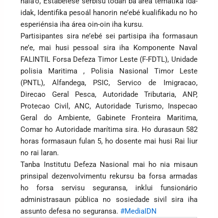
hala’o, Estabelese serbisu todan ba área temátika ida-
idak, Identifika pesoál hanorin ne’ebé kualifikadu no ho
esperiénsia iha área oin-oin iha kursu.
Partisipantes sira ne’ebé sei partisipa iha formasaun
ne’e, mai husi pessoal sira iha Komponente Naval
FALINTIL Forsa Defeza Timor Leste (F-FDTL), Unidade
polisia Maritima , Polisia Nasional Timor Leste
(PNTL), Alfandega, PSIC, Servico de Imigracao,
Direcao Geral Pesca, Autoridade Tributaria, ANP,
Protecao Civil, ANC, Autoridade Turismo, Inspecao
Geral do Ambiente, Gabinete Fronteira Maritima,
Comar ho Autoridade marítima sira. Ho durasaun 582
horas formasaun fulan 5, ho dosente mai husi Rai liur
no rai laran.
Tanba Institutu Defeza Nasional mai ho nia misaun
prinsipal dezenvolvimentu rekursu ba forsa armadas
ho forsa servisu seguransa, inklui funsionário
administrasaun pública no sosiedade sivil sira iha
assunto defesa no seguransa.
#MediaIDN