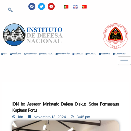
Skip
F
T
Y
a
w
o
to
c
i
u
e
t
t
content
b
t
u
o
e
b
o
r
e
k
PDF
NOTÍCIAS
DESPORTO
BIBLIOTECA
FORMAÇÃO
AGENDA
FOLHETO
WEBMAIL
CONTACTO
IDN ho Assesor Ministerio Defesa Diskuti Sobre Formasaun
Kapitaun Portu
idn
Novembro 13, 2024
3:45 pm