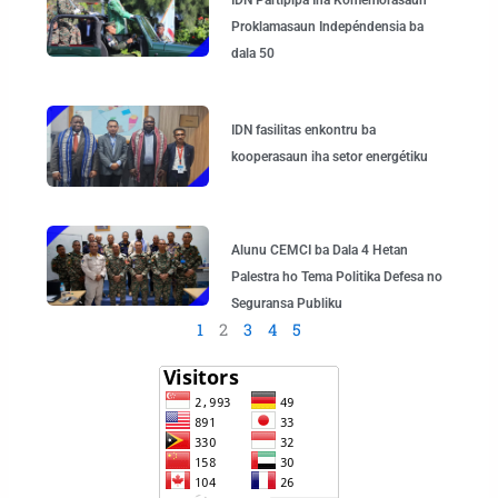
IDN Partipipa Iha Komemorasaun
Proklamasaun Indepéndensia ba
dala 50
IDN fasilitas enkontru ba
kooperasaun iha setor energétiku
Alunu CEMCI ba Dala 4 Hetan
Palestra ho Tema Politika Defesa no
Seguransa Publiku
1
2
3
4
5