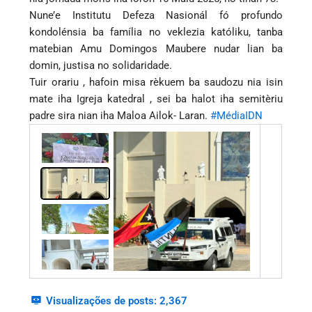
Nune’e Institutu Defeza Nasionál fó profundo
kondolénsia ba família no veklezia katóliku, tanba
matebian Amu Domingos Maubere nudar lian ba
domin, justisa no solidaridade.
Tuir orariu , hafoin misa rèkuem ba saudozu nia isin
mate iha Igreja katedral , sei ba halot iha semitèriu
padre sira nian iha Maloa Ailok- Laran.
#MédiaIDN
Visualizações de posts:
2,367