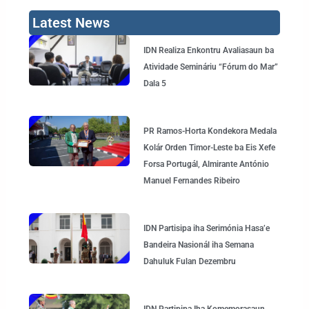
Latest News
Page
Page
Page
Page
Page
IDN Realiza Enkontru Avaliasaun ba
Atividade Semináriu “Fórum do Mar”
Dala 5
PR Ramos-Horta Kondekora Medala
Kolár Orden Timor-Leste ba Eis Xefe
Forsa Portugál, Almirante António
Manuel Fernandes Ribeiro
IDN Partisipa iha Serimónia Hasa’e
Bandeira Nasionál iha Semana
Dahuluk Fulan Dezembru