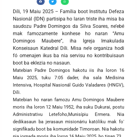
Díli, 19 Maiu 2025 – Família boot Institutu Defeza
Nasionál (IDN) partisipa ho laran triste iha misa ba
saudozu Padre Domingos da Silva Soares, ne’ebé
mak famozamente konhese ho naran “Amu
Domingos Maubere”, iha Igreja Imakulada
Konseisaun Katedral Díli. Misa ne’e organiza hodi
fó omenajen ikus ba nia servisu no kontribuisaun
boot ba eklezia no nasaun.
Matebian Padre Domingos hakotu iis iha loron 16
Maiu 2025, tuku 7:05 dader, iha sala Medisina
Intensiva, Hospital Nasionál Guido Valadares (HNGV),
Díli.
Matebian ho naran famozu Amu Domingos Maubere
moris iha loron 12 Maiu 1952, iha suku Dukurai, postu
Administrativu Letefoho,Munisípiu Ermera. Nia
dedikasaun ba jerasaun misionáriu katóliku mak foʻ
signifikadu boot ba komunidade Timoroan. Nia hakotu
nia jornada moris iha loron 16 Maiu 2025, ho tinan 73.