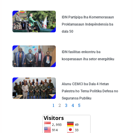
IDN Partipipa Iha Komemorasaun
Proklamasaun Indepéndensia ba
dala 50
IDN fasilitas enkontru ba
kooperasaun iha setor energétiku
Alunu CEMCI ba Dala 4 Hetan
Palestra ho Tema Politika Defesa no
Seguransa Publiku
1
2
3
4
5