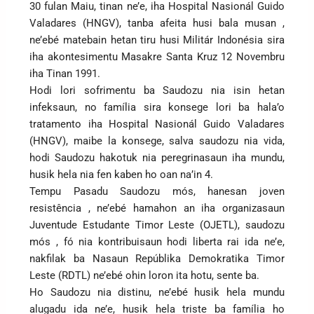
30 fulan Maiu, tinan ne’e, iha Hospital Nasionál Guido
Valadares (HNGV), tanba afeita husi bala musan ,
ne’ebé matebain hetan tiru husi Militár Indonésia sira
iha akontesimentu Masakre Santa Kruz 12 Novembru
iha Tinan 1991.
Hodi lori sofrimentu ba Saudozu nia isin hetan
infeksaun, no família sira konsege lori ba hala’o
tratamento iha Hospital Nasionál Guido Valadares
(HNGV), maibe la konsege, salva saudozu nia vida,
hodi Saudozu hakotuk nia peregrinasaun iha mundu,
husik hela nia fen kaben ho oan na’in 4.
Tempu Pasadu Saudozu mós, hanesan joven
resistência , ne’ebé hamahon an iha organizasaun
Juventude Estudante Timor Leste (OJETL), saudozu
mós , fó nia kontribuisaun hodi liberta rai ida ne’e,
nakfilak ba Nasaun Repúblika Demokratika Timor
Leste (RDTL) ne’ebé ohin loron ita hotu, sente ba.
Ho Saudozu nia distinu, ne’ebé husik hela mundu
alugadu ida ne’e, husik hela triste ba família ho