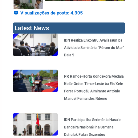
Visualizações de posts:
4,305
Latest News
Page
Page
Page
Page
Page
IDN Realiza Enkontru Avaliasaun ba
Atividade Semináriu “Fórum do Mar”
Dala 5
PR Ramos-Horta Kondekora Medala
Kolár Orden Timor-Leste ba Eis Xefe
Forsa Portugál, Almirante António
Manuel Fernandes Ribeiro
IDN Partisipa iha Serimónia Hasa’e
Bandeira Nasionál iha Semana
Dahuluk Fulan Dezembru