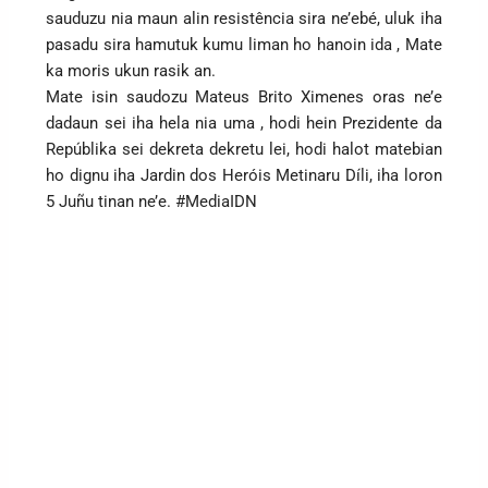
sauduzu nia maun alin resistência sira ne’ebé, uluk iha
pasadu sira hamutuk kumu liman ho hanoin ida , Mate
ka moris ukun rasik an.
Mate isin saudozu Mateus Brito Ximenes oras ne’e
dadaun sei iha hela nia uma , hodi hein Prezidente da
Repúblika sei dekreta dekretu lei, hodi halot matebian
ho dignu iha Jardin dos Heróis Metinaru Díli, iha loron
5 Juñu tinan ne’e. #MediaIDN