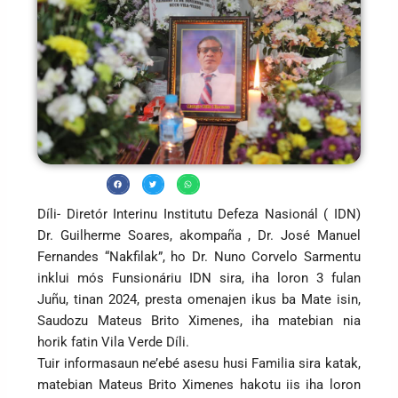
Díli- Diretór Interinu Institutu Defeza Nasionál ( IDN)
Dr. Guilherme Soares, akompaña , Dr. José Manuel
Fernandes “Nakfilak”, ho Dr. Nuno Corvelo Sarmentu
inklui mós Funsionáriu IDN sira, iha loron 3 fulan
Juñu, tinan 2024, presta omenajen ikus ba Mate isin,
Saudozu Mateus Brito Ximenes, iha matebian nia
horik fatin Vila Verde Díli.
Tuir informasaun ne’ebé asesu husi Familia sira katak,
matebian Mateus Brito Ximenes hakotu iis iha loron