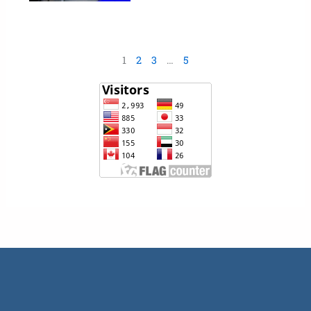
1
2
3
…
5