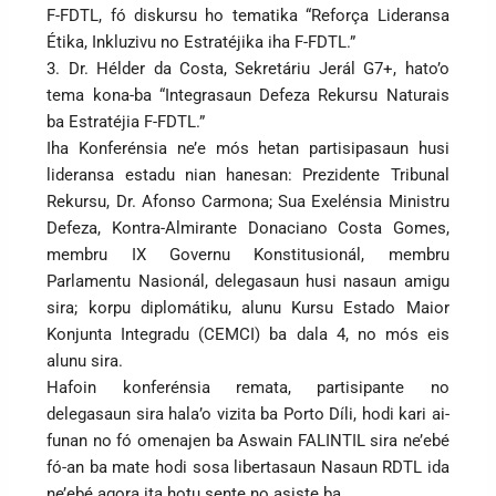
F-FDTL, fó diskursu ho tematika “Reforça Lideransa
Étika, Inkluzivu no Estratéjika iha F-FDTL.”
3. Dr. Hélder da Costa, Sekretáriu Jerál G7+, hato’o
tema kona-ba “Integrasaun Defeza Rekursu Naturais
ba Estratéjia F-FDTL.”
Iha Konferénsia ne’e mós hetan partisipasaun husi
lideransa estadu nian hanesan: Prezidente Tribunal
Rekursu, Dr. Afonso Carmona; Sua Exelénsia Ministru
Defeza, Kontra-Almirante Donaciano Costa Gomes,
membru IX Governu Konstitusionál, membru
Parlamentu Nasionál, delegasaun husi nasaun amigu
sira; korpu diplomátiku, alunu Kursu Estado Maior
Konjunta Integradu (CEMCI) ba dala 4, no mós eis
alunu sira.
Hafoin konferénsia remata, partisipante no
delegasaun sira hala’o vizita ba Porto Díli, hodi kari ai-
funan no fó omenajen ba Aswain FALINTIL sira ne’ebé
fó-an ba mate hodi sosa libertasaun Nasaun RDTL ida
ne’ebé agora ita hotu sente no asiste ba .