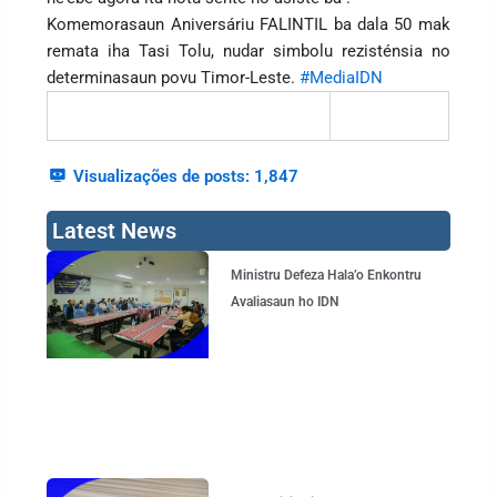
Komemorasaun Aniversáriu FALINTIL ba dala 50 mak
remata iha Tasi Tolu, nudar simbolu rezisténsia no
determinasaun povu Timor-Leste.
#MediaIDN
Visualizações de posts:
1,847
Latest News
Page
Page
Page
Page
Ministru Defeza Hala’o Enkontru
Avaliasaun ho IDN