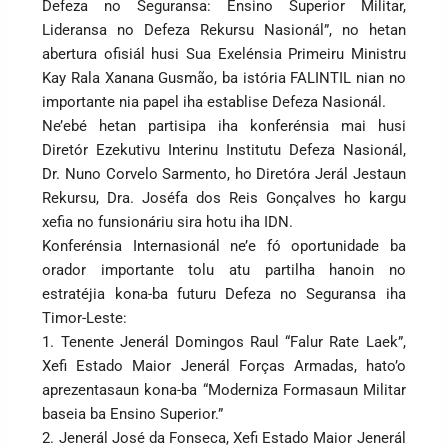
Defeza no Seguransa: Ensino Superior Militar,
Lideransa no Defeza Rekursu Nasionál”, no hetan
abertura ofisiál husi Sua Exelénsia Primeiru Ministru
Kay Rala Xanana Gusmão, ba istória FALINTIL nian no
importante nia papel iha establise Defeza Nasionál.
Ne’ebé hetan partisipa iha konferénsia mai husi
Diretór Ezekutivu Interinu Institutu Defeza Nasionál,
Dr. Nuno Corvelo Sarmento, ho Diretóra Jerál Jestaun
Rekursu, Dra. Joséfa dos Reis Gonçalves ho kargu
xefia no funsionáriu sira hotu iha IDN.
Konferénsia Internasionál ne’e fó oportunidade ba
orador importante tolu atu partilha hanoin no
estratéjia kona-ba futuru Defeza no Seguransa iha
Timor-Leste:
1. Tenente Jenerál Domingos Raul “Falur Rate Laek”,
Xefi Estado Maior Jenerál Forças Armadas, hato’o
aprezentasaun kona-ba “Moderniza Formasaun Militar
baseia ba Ensino Superior.”
2. Jenerál José da Fonseca, Xefi Estado Maior Jenerál