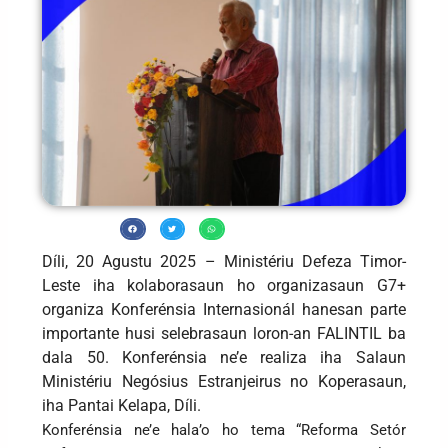
Díli, 20 Agustu 2025 – Ministériu Defeza Timor-
Leste iha kolaborasaun ho organizasaun G7+
organiza Konferénsia Internasionál hanesan parte
importante husi selebrasaun loron-an FALINTIL ba
dala 50. Konferénsia ne’e realiza iha Salaun
Ministériu Negósius Estranjeirus no Koperasaun,
iha Pantai Kelapa, Díli.
Konferénsia ne’e hala’o ho tema “Reforma Setór