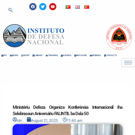
Skip
F
T
Y
a
w
o
to
c
i
u
e
t
t
content
b
t
u
o
e
b
o
r
e
k
PDF
NEWS
SPORT
LIBRARY
TRAINING
AGENDA
BROCHURE
WEBMAIL
CONTACTS
Ministériu Defeza Organiza Konferénsia Internasionál iha
Selebrasaun Aniversáriu FALINTIL ba Dala 50
idn
August 21, 2025
11:40 am