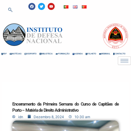
Skip
F
T
Y
a
w
o
to
c
i
u
e
t
t
content
b
t
u
o
e
b
o
r
e
k
PDF
NOTÍCIAS
DESPORTO
BIBLIOTECA
FORMAÇÃO
AGENDA
FOLHETO
WEBMAIL
CONTACTO
Encerramento da Primeira Semana do Curso de Capitães de
Porto – Matéria de Direito Administrativo
idn
Dezembro 8, 2024
10:30 am