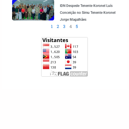
IDN Despede Tenente Koronel Luís
Conceição no Simu Tenente Koronel
Jorge Magalhães
1
2
3
4
5