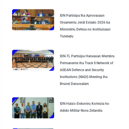
IDN Partisipa Iha Aprovasaun
Orsamentu Jerál Estado 2026 ba
Ministériu Defesa no Instituisaun
Tuteladu
IDN-TL Partisipa Haneasan Membru
Permanente iha Track II Network of
ASEAN Defence and Security
Institutions (NADI) Meeting iha
Brunei Darussalam
IDN Hala’o Enkontru Kortezia ho
Adido Militar Nova Zelandia