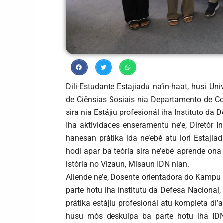
Dili-Estudante Estajiadu na’in-haat, husi U
de Ciênsias Sosiais nia Departamento de Co
sira nia Estájiu profesionál iha Instituto da 
Iha aktividades enseramentu ne’e, Diretór In
hanesan prátika ida ne’ebé atu lori Estajiadu
hodi apar ba teória sira ne’ebé aprende ona
istória no Vizaun, Misaun IDN nian.
Aliende ne’e, Dosente orientadora do Kampu 
parte hotu iha institutu da Defesa Nacional,
prátika estájiu profesionál atu kompleta di’
husu mós deskulpa ba parte hotu iha IDN 