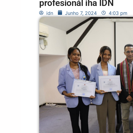
profesionál iha IDN
idn
Junho 7, 2024
4:03 pm