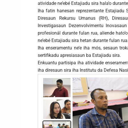
atividade ne’ebé Estajiadu sira hala’o durante
Iha fatin hanesan reprezentante Estajiadu S
Diresaun Rekursu Umanus (RH), Diresa
Investigasaun Dezenvolvimentu Inovasaun 
profesionál durante fulan rua, aliende hato
ne’ebé Estajiadu sira hetan durante fulan rua
Iha enseramentu ne’e iha mós, sesaun troka
sertifikadu apresiasaun ba Estajiadu sira.
Enkuantu partisipa iha atividade enseramentu
iha diresaun sira iha Institutu da Defesa Nas