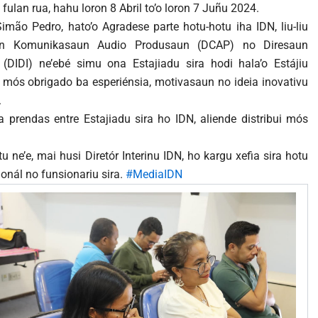
 fulan rua, hahu loron 8 Abril to’o loron 7 Juñu 2024.
imão Pedro, hato’o Agradese parte hotu-hotu iha IDN, liu-liu
un Komunikasaun Audio Produsaun (DCAP) no Diresaun
(DIDI) ne’ebé simu ona Estajiadu sira hodi hala’o Estájiu
’o mós obrigado ba esperiénsia, motivasaun no ideia inovativu
.
 prendas entre Estajiadu sira ho IDN, aliende distribui mós
 ne’e, mai husi Diretór Interinu IDN, ho kargu xefia sira hotu
ionál no funsionariu sira.
#MediaIDN