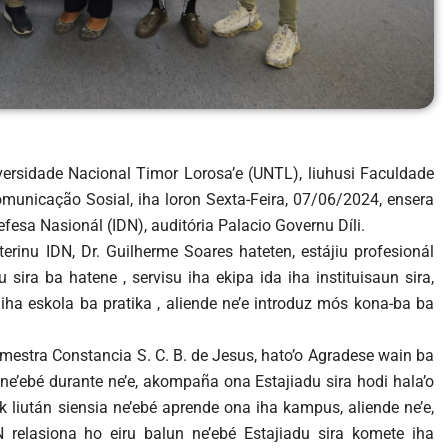
niversidade Nacional Timor Lorosa’e (UNTL), liuhusi Faculdade
municação Sosial, iha loron Sexta-Feira, 07/06/2024, ensera
Defesa Nasionál (IDN), auditória Palacio Governu Díli.
terinu IDN, Dr. Guilherme Soares hateten, estájiu profesionál
 sira ba hatene , servisu iha ekipa ida iha instituisaun sira,
 iha eskola ba pratika , aliende ne’e introduz mós kona-ba ba
mestra Constancia S. C. B. de Jesus, hato’o Agradese wain ba
 ne’ebé durante ne’e, akompaña ona Estajiadu sira hodi hala’o
ak liután siensia ne’ebé aprende ona iha kampus, aliende ne’e,
relasiona ho eiru balun ne’ebé Estajiadu sira komete iha