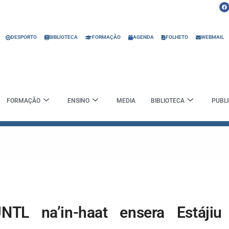
F
a
c
e
b
o
o
DESPORTO
BIBLIOTECA
FORMAÇÃO
AGENDA
FOLHETO
WEBMAIL
k
FORMAÇÃO
ENSINO
MEDIA
BIBLIOTECA
PUBL
NTL na’in-haat ensera Estájiu