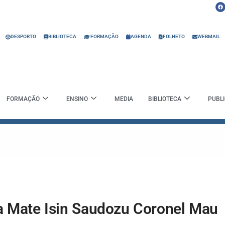
F
a
c
e
b
o
o
DESPORTO
BIBLIOTECA
FORMAÇÃO
AGENDA
FOLHETO
WEBMAIL
k
FORMAÇÃO
ENSINO
MEDIA
BIBLIOTECA
PUBL
a Mate Isin Saudozu Coronel Mau