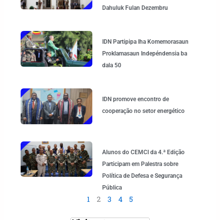
Dahuluk Fulan Dezembru
IDN Partipipa Iha Komemorasaun
Proklamasaun Indepéndensia ba
dala 50
IDN promove encontro de
cooperação no setor energético
Alunos do CEMCI da 4.ª Edição
Participam em Palestra sobre
Política de Defesa e Segurança
Pública
1
2
3
4
5