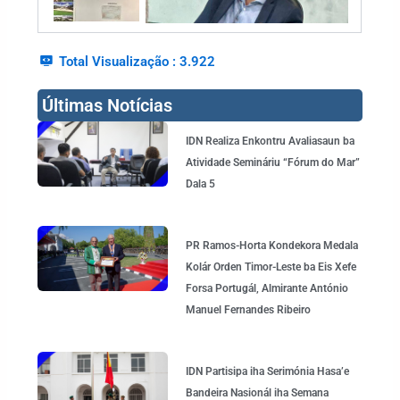
Total Visualização :
3.922
Últimas Notícias
Page
Page
Page
Page
Page
IDN Realiza Enkontru Avaliasaun ba
Atividade Semináriu “Fórum do Mar”
Dala 5
PR Ramos-Horta Kondekora Medala
Kolár Orden Timor-Leste ba Eis Xefe
Forsa Portugál, Almirante António
Manuel Fernandes Ribeiro
IDN Partisipa iha Serimónia Hasa’e
Bandeira Nasionál iha Semana