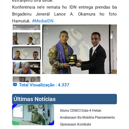
estranjeiru sira seluk.
Konferénsia ne’e remata ho IDN entrega prendas ba
Brigadeiru Jenerál Lance A. Okamura ho foto
Hamutuk.
#MediaIDN
Total Visualização :
4.337
Últimas Notícias
Page
Page
Page
Page
Alunu CEMCI Dala-4 Hetan
Avaliasaun Ba Matéria Planeamentu
Operasaun Kombate