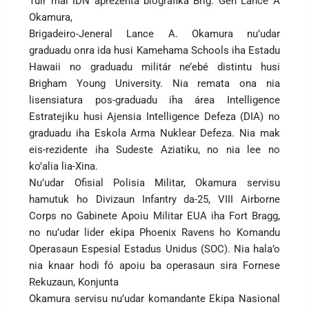
Tuir mai IDN aprezenta biografika Brig. Gen Lance A
Okamura,
Brigadeiro-Jeneral Lance A. Okamura nu’udar
graduadu onra ida husi Kamehama Schools iha Estadu
Hawaii no graduadu militár ne’ebé distintu husi
Brigham Young University. Nia remata ona nia
lisensiatura pos-graduadu iha área Intelligence
Estratejiku husi Ajensia Intelligence Defeza (DIA) no
graduadu iha Eskola Arma Nuklear Defeza. Nia mak
eis-rezidente iha Sudeste Aziatiku, no nia lee no
ko’alia lia-Xina.
Nu’udar Ofisial Polisia Militar, Okamura servisu
hamutuk ho Divizaun Infantry da-25, VIII Airborne
Corps no Gabinete Apoiu Militar EUA iha Fort Bragg,
no nu’udar lider ekipa Phoenix Ravens ho Komandu
Operasaun Espesial Estadus Unidus (SOC). Nia hala’o
nia knaar hodi fó apoiu ba operasaun sira Fornese
Rekuzaun, Konjunta
Okamura servisu nu’udar komandante Ekipa Nasional