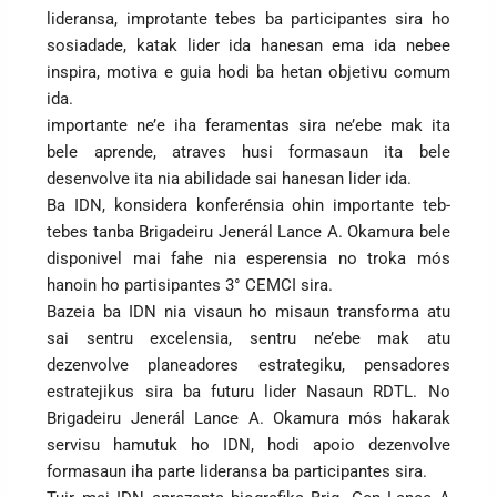
lideransa, improtante tebes ba participantes sira ho
sosiadade, katak lider ida hanesan ema ida nebee
inspira, motiva e guia hodi ba hetan objetivu comum
ida.
importante ne’e iha feramentas sira ne’ebe mak ita
bele aprende, atraves husi formasaun ita bele
desenvolve ita nia abilidade sai hanesan lider ida.
Ba IDN, konsidera konferénsia ohin importante teb-
tebes tanba Brigadeiru Jenerál Lance A. Okamura bele
disponivel mai fahe nia esperensia no troka mós
hanoin ho partisipantes 3° CEMCI sira.
Bazeia ba IDN nia visaun ho misaun transforma atu
sai sentru excelensia, sentru ne’ebe mak atu
dezenvolve planeadores estrategiku, pensadores
estratejikus sira ba futuru lider Nasaun RDTL. No
Brigadeiru Jenerál Lance A. Okamura mós hakarak
servisu hamutuk ho IDN, hodi apoio dezenvolve
formasaun iha parte lideransa ba participantes sira.