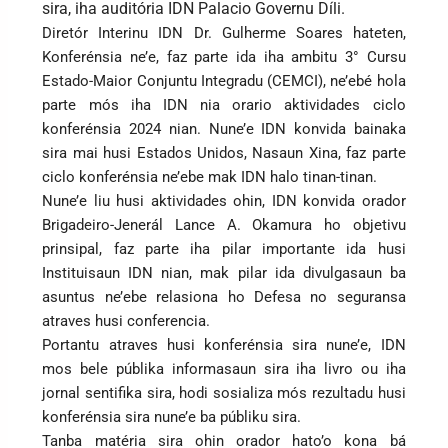
sira, iha auditória IDN Palacio Governu Díli.
Diretór Interinu IDN Dr. Gulherme Soares hateten,
Konferénsia ne’e, faz parte ida iha ambitu 3° Cursu
Estado-Maior Conjuntu Integradu (CEMCI), ne’ebé hola
parte mós iha IDN nia orario aktividades ciclo
konferénsia 2024 nian. Nune’e IDN konvida bainaka
sira mai husi Estados Unidos, Nasaun Xina, faz parte
ciclo konferénsia ne’ebe mak IDN halo tinan-tinan.
Nune’e liu husi aktividades ohin, IDN konvida orador
Brigadeiro-Jenerál Lance A. Okamura ho objetivu
prinsipal, faz parte iha pilar importante ida husi
Instituisaun IDN nian, mak pilar ida divulgasaun ba
asuntus ne’ebe relasiona ho Defesa no seguransa
atraves husi conferencia.
Portantu atraves husi konferénsia sira nune’e, IDN
mos bele públika informasaun sira iha livro ou iha
jornal sentifika sira, hodi sosializa mós rezultadu husi
konferénsia sira nune’e ba públiku sira.
Tanba matéria sira ohin orador hato’o kona bá