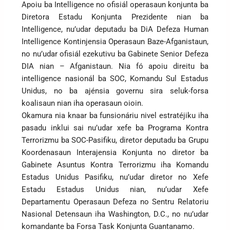
Apoiu ba Intelligence no ofisiál operasaun konjunta ba
Diretora Estadu Konjunta Prezidente nian ba
Intelligence, nu’udar deputadu ba DiA Defeza Human
Intelligence Kontinjensia Operasaun Baze-Afganistaun,
no nu’udar ofisiál ezekutivu ba Gabinete Senior Defeza
DIA nian – Afganistaun. Nia fó apoiu direitu ba
intelligence nasionál ba SOC, Komandu Sul Estadus
Unidus, no ba ajénsia governu sira seluk-forsa
koalisaun nian iha operasaun oioin.
Okamura nia knaar ba funsionáriu nivel estratéjiku iha
pasadu inklui sai nu’udar xefe ba Programa Kontra
Terrorizmu ba SOC-Pasifiku, diretor deputadu ba Grupu
Koordenasaun Interajensia Konjunta no diretor ba
Gabinete Asuntus Kontra Terrorizmu iha Komandu
Estadus Unidus Pasifiku, nu’udar diretor no Xefe
Estadu Estadus Unidus nian, nu’udar Xefe
Departamentu Operasaun Defeza no Sentru Relatoriu
Nasional Detensaun iha Washington, D.C., no nu’udar
komandante ba Forsa Task Konjunta Guantanamo.