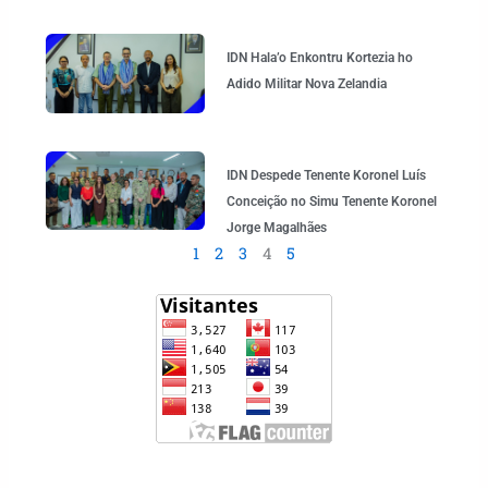
IDN Hala’o Enkontru Kortezia ho
Adido Militar Nova Zelandia
IDN Despede Tenente Koronel Luís
Conceição no Simu Tenente Koronel
Jorge Magalhães
1
2
3
4
5