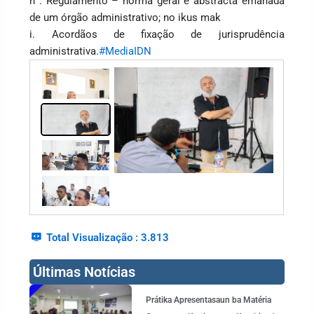
h . Regulamento – norma geral e abstracta emanada
de um órgão administrativo; no ikus mak
i. Acordãos de fixação de jurisprudência
administrativa.
#MediaIDN
Total Visualização :
3.813
Últimas Notícias
Page
Page
Page
Page
Page
Prátika Apresentasaun ba Matéria