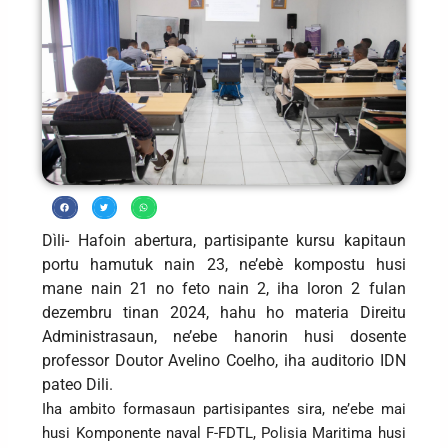
Dìli- Hafoin abertura, partisipante kursu kapitaun
portu hamutuk nain 23, ne’ebè kompostu husi
mane nain 21 no feto nain 2, iha loron 2 fulan
dezembru tinan 2024, hahu ho materia Direitu
Administrasaun, ne’ebe hanorin husi dosente
professor Doutor Avelino Coelho, iha auditorio IDN
pateo Dili.
Iha ambito formasaun partisipantes sira, ne’ebe mai
husi Komponente naval F-FDTL, Polisia Maritima husi