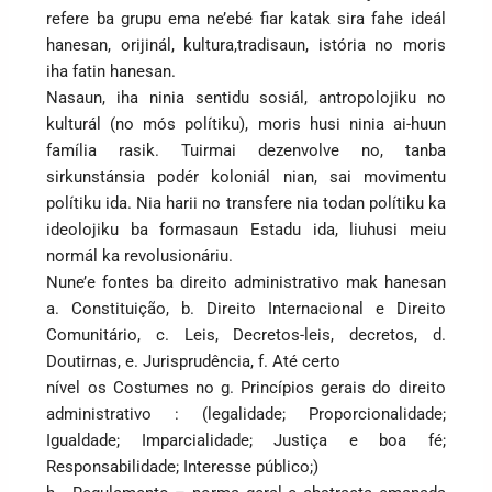
refere ba grupu ema ne’ebé fiar katak sira fahe ideál
hanesan, orijinál, kultura,tradisaun, istória no moris
iha fatin hanesan.
Nasaun, iha ninia sentidu sosiál, antropolojiku no
kulturál (no mós polítiku), moris husi ninia ai-huun
família rasik. Tuirmai dezenvolve no, tanba
sirkunstánsia podér koloniál nian, sai movimentu
polítiku ida. Nia harii no transfere nia todan polítiku ka
ideolojiku ba formasaun Estadu ida, liuhusi meiu
normál ka revolusionáriu.
Nune’e fontes ba direito administrativo mak hanesan
a. Constituição, b. Direito Internacional e Direito
Comunitário, c. Leis, Decretos-leis, decretos, d.
Doutirnas, e. Jurisprudência, f. Até certo
nível os Costumes no g. Princípios gerais do direito
administrativo : (legalidade; Proporcionalidade;
Igualdade; Imparcialidade; Justiça e boa fé;
Responsabilidade; Interesse público;)