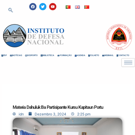
Skip
F
T
Y
a
w
o
to
c
i
u
e
t
t
content
b
t
u
o
e
b
o
r
e
k
PDF
NOTÍCIAS
DESPORTO
BIBLIOTECA
FORMAÇÃO
AGENDA
FOLHETO
WEBMAIL
CONTACTO
Materia Dahuluk Ba Partisipante Kursu Kapitaun Portu
idn
Dezembro 3, 2024
2:25 pm