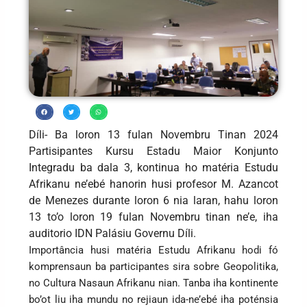
Díli- Ba loron 13 fulan Novembru Tinan 2024
Partisipantes Kursu Estadu Maior Konjunto
Integradu ba dala 3, kontinua ho matéria Estudu
Afrikanu ne’ebé hanorin husi profesor M. Azancot
de Menezes durante loron 6 nia laran, hahu loron
13 to’o loron 19 fulan Novembru tinan ne’e, iha
auditorio IDN Palásiu Governu Díli.
Importância husi matéria Estudu Afrikanu hodi fó
komprensaun ba participantes sira sobre Geopolitika,
no Cultura Nasaun Afrikanu nian. Tanba iha kontinente
bo’ot liu iha mundu no rejiaun ida-ne’ebé iha poténsia