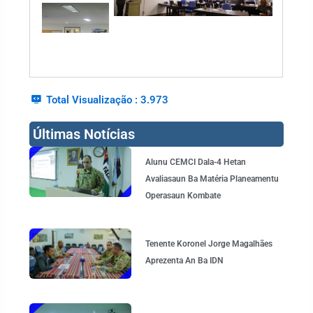
Total Visualização :
3.973
Últimas Notícias
Page
Page
Page
Page
Alunu CEMCI Dala-4 Hetan
Avaliasaun Ba Matéria Planeamentu
Operasaun Kombate
Tenente Koronel Jorge Magalhães
Aprezenta An Ba IDN