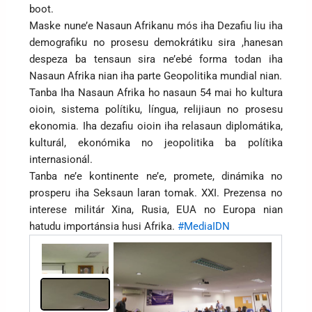
boot.
Maske nune’e Nasaun Afrikanu mós iha Dezafiu liu iha
demografiku no prosesu demokrátiku sira ,hanesan
despeza ba tensaun sira ne’ebé forma todan iha
Nasaun Afrika nian iha parte Geopolitika mundial nian.
Tanba Iha Nasaun Afrika ho nasaun 54 mai ho kultura
oioin, sistema polítiku, língua, relijiaun no prosesu
ekonomia. Iha dezafiu oioin iha relasaun diplomátika,
kulturál, ekonómika no jeopolitika ba polítika
internasionál.
Tanba ne’e kontinente ne’e, promete, dinámika no
prosperu iha Seksaun laran tomak. XXI. Prezensa no
interese militár Xina, Rusia, EUA no Europa nian
hatudu importánsia husi Afrika.
#MediaIDN