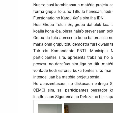
Nune’e husi kombinasaun matéria projetu sosi
forma grupu Tolu, ho Titlu la hanesan, hodi
Funsionario ho Kargu Xefia sira iha IDN .
Husi Grupu Tolu ne’e, grupu dahuluk koal
koalia kona -ba, oinsa hala’o prevensaun polu
Grupu da tolu apresenta kona-ba prosesu no
maka ohin grupu tolu demostra furak wain teb
Tuir eis Komandante PNTL Munisípiu M
participantes sira, apresenta trabalhu ho 
prosesu no dezafius sira liga ho titlu matér
vontade hodi esforsu buka fontes sira, mai h
intende luan ba matéria projetu sosial.
Ho aprezentasaun no diskusaun entrega Grup
CEMCI sira, sai participantes pensador kr
Instituisaun Siguransa no Defeza no bele ap