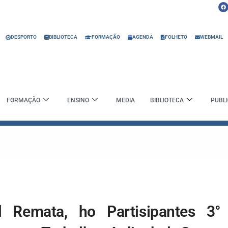
F
a
c
e
b
o
o
DESPORTO
BIBLIOTECA
FORMAÇÃO
AGENDA
FOLHETO
WEBMAIL
k
FORMAÇÃO
ENSINO
MEDIA
BIBLIOTECA
PUBL
l Remata, ho Partisipantes 3°