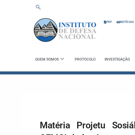
Skip
to
content
PDF
NOTÍCIAS
QUEM SOMOS
PROTOCOLO
INVESTIGAÇÃO
Matéria Projetu Sosiá