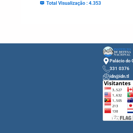
Total Visualização :
4.353
Palácio do 
331 0376
idn@idn.tl