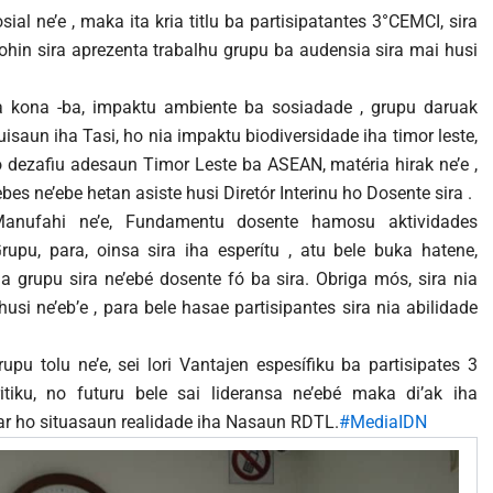
al ne’e , maka ita kria titlu ba partisipatantes 3°CEMCI, sira
 ohin sira aprezenta trabalhu grupu ba audensia sira mai husi
ia kona -ba, impaktu ambiente ba sosiadade , grupu daruak
isaun iha Tasi, ho nia impaktu biodiversidade iha timor leste,
 dezafiu adesaun Timor Leste ba ASEAN, matéria hirak ne’e ,
es ne’ebe hetan asiste husi Diretór Interinu ho Dosente sira .
anufahi ne’e, Fundamentu dosente hamosu aktividades
Grupu, para, oinsa sira iha esperítu , atu bele buka hatene,
ia grupu sira ne’ebé dosente fó ba sira. Obriga mós, sira nia
usi ne’eb’e , para bele hasae partisipantes sira nia abilidade
u tolu ne’e, sei lori Vantajen espesífiku ba partisipates 3
itiku, no futuru bele sai lideransa ne’ebé maka di’ak iha
ar ho situasaun realidade iha Nasaun RDTL.
#MediaIDN