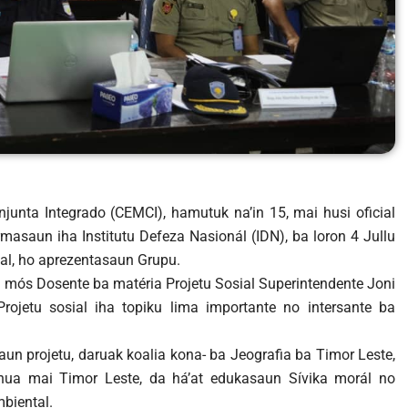
njunta Integrado (CEMCI), hamutuk na’in 15, mai husi oficial
rmasaun iha Institutu Defeza Nasionál (IDN), ba loron 4 Jullu
ial, ho aprezentasaun Grupu.
mós Dosente ba matéria Projetu Sosial Superintendente Joni
Projetu sosial iha topiku lima importante no intersante ba
un projetu, daruak koalia kona- ba Jeografia ba Timor Leste,
tinua mai Timor Leste, da há’at edukasaun Sívika morál no
mbiental.