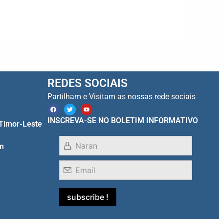
REDES SOCIAIS
Partilham e Visitam as nossas rede sociais
F
T
Y
a
w
o
c
i
u
INSCREVA-SE NO BOLETIM INFORMATIVO
 Timor-Leste
e
t
t
b
t
u
o
e
b
o
r
e
n
k