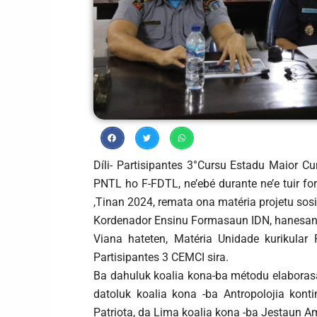
Díli- Partisipantes 3°Cursu Estadu Maior Cu
PNTL ho F-FDTL, ne’ebé durante ne’e tuir fo
,Tinan 2024, remata ona matéria projetu sos
Kordenador Ensinu Formasaun IDN, hanesan 
Viana hateten, Matéria Unidade kurikular 
Partisipantes 3 CEMCI sira.
Ba dahuluk koalia kona-ba métodu elaborasa
datoluk koalia kona -ba Antropolojia kon
Patriota, da Lima koalia kona -ba Jestaun A