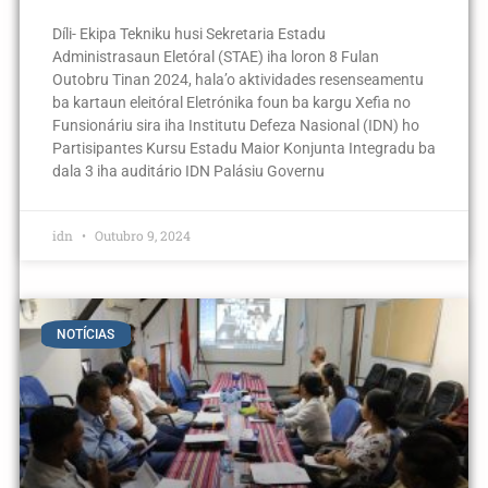
Díli- Ekipa Tekniku husi Sekretaria Estadu
Administrasaun Eletóral (STAE) iha loron 8 Fulan
Outobru Tinan 2024, hala’o aktividades resenseamentu
ba kartaun eleitóral Eletrónika foun ba kargu Xefia no
Funsionáriu sira iha Institutu Defeza Nasional (IDN) ho
Partisipantes Kursu Estadu Maior Konjunta Integradu ba
dala 3 iha auditário IDN Palásiu Governu
idn
Outubro 9, 2024
NOTÍCIAS