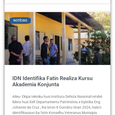
NOTÍCIAS
IDN Identifika Fatin Realiza Kursu
Akademia Konjunta
Aileu- Ekipa tekniku husi Institutu Defeza Nasionál ne’ebé
lidera husi Xefi Departamentu Patrimóniu e lojístika Eng.
Johanes da Cruz , iha loron 8 Outobru tinan 2024, hala’o
identifikasaun ba fatin Konselhu Veteranus Munisipiu