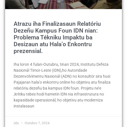
Atrazu iha Finalizasaun Relatóriu
Dezeñu Kampus Foun IDN nian:
Problema Tékniku Impaktu ba
Desizaun atu Hala’o Enkontru
prezensial.
Iha loron 4 fulan-Outubru, tinan 2024, Institutu Defeza
Nasionál Timor-Leste (IDN),ho Autoridade
Dezenvolvimentu Nasionál (ADN) no konsultór sira husi
Pajajaran hala’o enkontru online ho objetivu atu finaliza
relatóriu dezeñu ba kampus IDN foun. Projetu ne’e
,krítiku tebes hodi hametin IDN nia infraestrutura no
kapasidade operasionál, ho objetivu atu moderniza
instalasaun
idn
Outubro 7, 2024