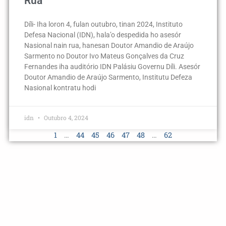
Rua
Díli- Iha loron 4, fulan outubro, tinan 2024, Instituto
Defesa Nacional (IDN), hala’o despedida ho asesór
Nasional nain rua, hanesan Doutor Amandio de Araújo
Sarmento no Doutor Ivo Mateus Gonçalves da Cruz
Fernandes iha auditório IDN Palásiu Governu Díli. Asesór
Doutor Amandio de Araújo Sarmento, Institutu Defeza
Nasional kontratu hodi
idn
Outubro 4, 2024
1
…
44
45
46
47
48
…
62