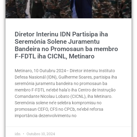
Diretor Interinu IDN Partisipa iha
Seremónia Solene Juramentu
Bandeira no Promosaun ba membro
F-FDTL iha CICNL, Metinaro
Metinaro, 10 Outubru 2024– Diretor interinu Instituto
Defesa Nasionál (IDN), Guilherme Soares, partisipa iha
seremónia juramentu bandeira no promosaun ba
membro F-FDTL ne’ebé hala’o iha Centro de Instrução
Comandante Nicolau Lobato (CICNL), iha Metinaro.
Seremónia solene ne’e selebra kompromisu no
promosaun CEFO, CFS no CPCb, ne’ebé reforsa
importância dezenvolvimentu no
idn
Outubro 10, 2024