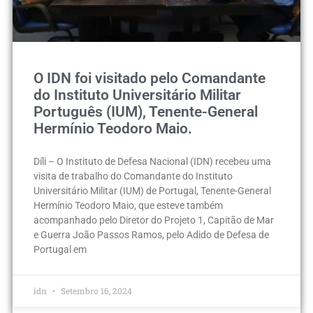
O IDN foi visitado pelo Comandante
do Instituto Universitário Militar
Português (IUM), Tenente-General
Hermínio Teodoro Maio.
Díli – O Instituto de Defesa Nacional (IDN) recebeu uma
visita de trabalho do Comandante do Instituto
Universitário Militar (IUM) de Portugal, Tenente-General
Hermínio Teodoro Maio, que esteve também
acompanhado pelo Diretor do Projeto 1, Capitão de Mar
e Guerra João Passos Ramos, pelo Adido de Defesa de
Portugal em
idn
Setembro 16, 2024