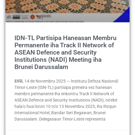
IDN-TL Partisipa Haneasan Membru
Permanente iha Track II Network of
ASEAN Defence and Security
Institutions (NADI) Meeting iha
Brunei Darussalam
𝗗𝗶́𝗹𝗶, 14 de Novembru 2025 — Institutu Defeza Nasionál
Timor-Leste (IDN-TL) partisipa primeira vez hanesan
membro permanente iha enkontru Track II Network of
ASEAN Defence and Security Institutions (NADI), ne’ebé
hala’o husi loron 10 to’o 13 Novembru 2025, iha Rizqun
International Hotel, Bandar Seri Begawan, Brunei
Darussalam. Delegasaun Timor-Leste representa