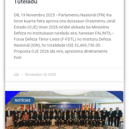
Tuteladu
Díli, 19 Novembru 2025 –Parlamentu Nasionál (PN) iha
loron kuarta-feira aprova ona dotasaun Orsamentu Jerál
Estado (OJE) tinan 2026 ne’ebé alokadu ba Ministériu
Defeza no instituisaun tuteladu sira, hanesan FALINTIL–
Forsa Defeza Timor-Leste (F-FDTL) no Institutu Defeza
Nasionál (IDN), ho totalidade US$ 52,469,736.00.
Proposta OJE 2026 ida ne’e, aprezenta direktamente
husi
idn
Novembro 19, 2025
NOTÍCIAS