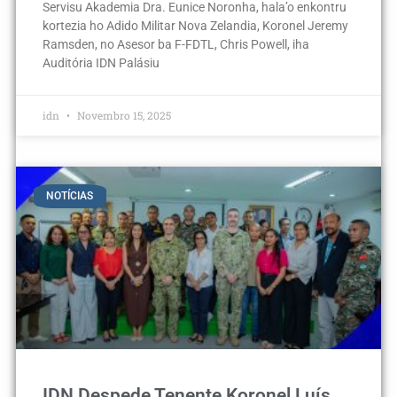
Servisu Akademia Dra. Eunice Noronha, hala’o enkontru
kortezia ho Adido Militar Nova Zelandia, Koronel Jeremy
Ramsden, no Asesor ba F-FDTL, Chris Powell, iha
Auditória IDN Palásiu
idn
Novembro 15, 2025
NOTÍCIAS
IDN Despede Tenente Koronel Luís