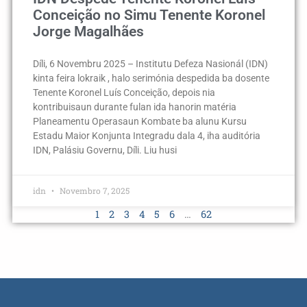
Conceição no Simu Tenente Koronel
Jorge Magalhães
Díli, 6 Novembru 2025 – Institutu Defeza Nasionál (IDN)
kinta feira lokraik , halo serimónia despedida ba dosente
Tenente Koronel Luís Conceição, depois nia
kontribuisaun durante fulan ida hanorin matéria
Planeamentu Operasaun Kombate ba alunu Kursu
Estadu Maior Konjunta Integradu dala 4, iha auditória
IDN, Palásiu Governu, Díli. Liu husi
idn
Novembro 7, 2025
1
2
3
4
5
6
…
62