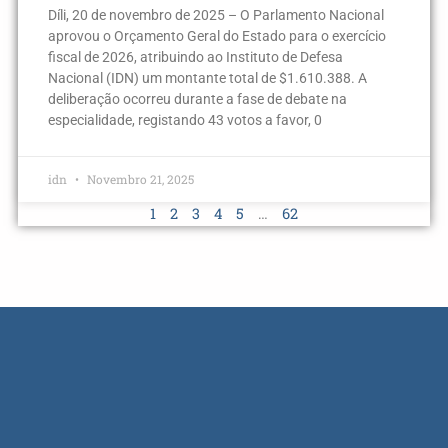
Díli, 20 de novembro de 2025 – O Parlamento Nacional
aprovou o Orçamento Geral do Estado para o exercício
fiscal de 2026, atribuindo ao Instituto de Defesa
Nacional (IDN) um montante total de $1.610.388. A
deliberação ocorreu durante a fase de debate na
especialidade, registando 43 votos a favor, 0
idn
Novembro 21, 2025
1
2
3
4
5
…
62