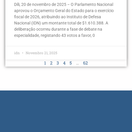
Díli, 20 de novembro de 2025 – O Parlamento Nacional
aprovou o Orçamento Geral do Estado para o exercício
fiscal de 2026, atribuindo ao Instituto de Defesa
Nacional (IDN) um montante total de $1.610.388. A
deliberação ocorreu durante a fase de debate na
especialidade, registando 43 votos a favor, 0
idn
Novembro 21, 2025
1
2
3
4
5
…
62