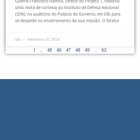
Guerra Francisco Ramos, Diretor do Projeto 1, realizou
uma visita de cortesia ao Instituto de Defesa Nacional
(IDN), no auditório do Palácio do Governo, em Díli, para
se despedir no encerramento da sua missão. O Diretor
idn
Setembro 20, 2024
1
…
45
46
47
48
49
…
62