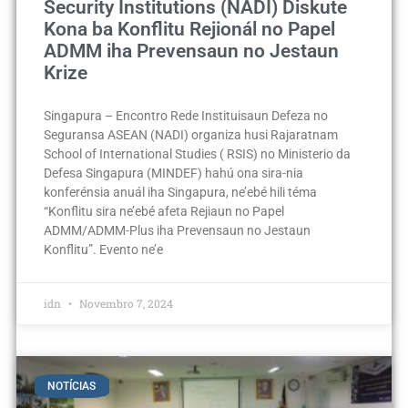
Security Institutions (NADI) Diskute
Kona ba Konflitu Rejionál no Papel
ADMM iha Prevensaun no Jestaun
Krize
Singapura – Encontro Rede Instituisaun Defeza no
Seguransa ASEAN (NADI) organiza husi Rajaratnam
School of International Studies ( RSIS) no Ministerio da
Defesa Singapura (MINDEF) hahú ona sira-nia
konferénsia anuál iha Singapura, ne’ebé hili téma
“Konflitu sira ne’ebé afeta Rejiaun no Papel
ADMM/ADMM-Plus iha Prevensaun no Jestaun
Konflitu”. Evento ne’e
idn
Novembro 7, 2024
NOTÍCIAS