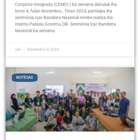
Conjunta Integradu (CEMCI ) ba semana dahuluk iha
loron 4, fulan Novembru , Tinan 2024, partisipa iha
serimónia Içar Bandeira Nasionál ne’ebe realiza iha
resintu Palásiu Governu Díli. Serimónia içar Bandeira
Nasionál ba semana
idn
Novembro 5, 2024
NOTÍCIAS