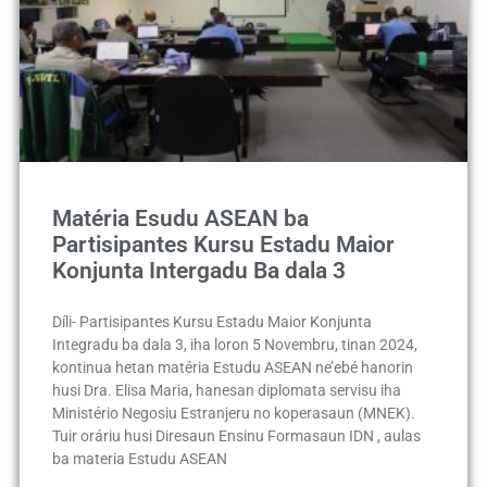
Matéria Esudu ASEAN ba
Partisipantes Kursu Estadu Maior
Konjunta Intergadu Ba dala 3
Díli- Partisipantes Kursu Estadu Maior Konjunta
Integradu ba dala 3, iha loron 5 Novembru, tinan 2024,
kontinua hetan matéria Estudu ASEAN ne’ebé hanorin
husi Dra. Elisa Maria, hanesan diplomata servisu iha
Ministério Negosiu Estranjeru no koperasaun (MNEK).
Tuir oráriu husi Diresaun Ensinu Formasaun IDN , aulas
ba materia Estudu ASEAN