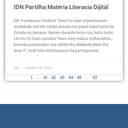
IDN Partilha Matéria Literasia Dijitàl
Dìli- Fundasaun Hadomi Timor nu’udar organizasaun
sosiedade sivil ida ne’ebé assumi nia papel importante ba
Estadu no Nasaun. Nune’e durante loron rua, hahu loron
28 to’o 29 fulan outobru Tinan ne’e, realiza treiñamentu ,
konvida palestrador sira ne’ebé iha abilidade klean iha
área IT , hodi fahe informasaun ba participantes
idn
Outubro 30, 2024
1
…
41
42
43
44
45
…
62