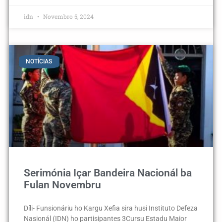
idn
Novembro 5, 2024
NOTÍCIAS
Serimónia Içar Bandeira Nacionál ba
Fulan Novembru
Díli- Funsionáriu ho Kargu Xefia sira husi Instituto Defeza
Nasionál (IDN) ho partisipantes 3Cursu Estadu Maior