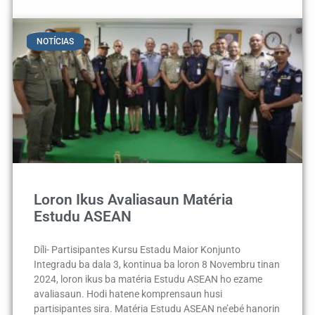
NOTÍCIAS
Loron Ikus Avaliasaun Matéria
Estudu ASEAN
Díli- Partisipantes Kursu Estadu Maior Konjunto
Integradu ba dala 3, kontinua ba loron 8 Novembru tinan
2024, loron ikus ba matéria Estudu ASEAN ho ezame
avaliasaun. Hodi hatene komprensaun husi
partisipantes sira. Matéria Estudu ASEAN ne’ebé hanorin