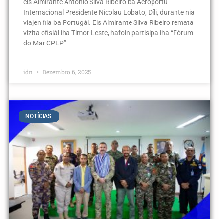
eis Almirante António Silva Ribeiro ba Aeroportu
Internacional Presidente Nicolau Lobato, Díli, durante nia
viajen fila ba Portugál. Eis Almirante Silva Ribeiro remata
vizita ofisiál iha Timor-Leste, hafoin partisipa iha “Fórum
do Mar CPLP”
idn
Dezembro 6, 2025
NOTÍCIAS