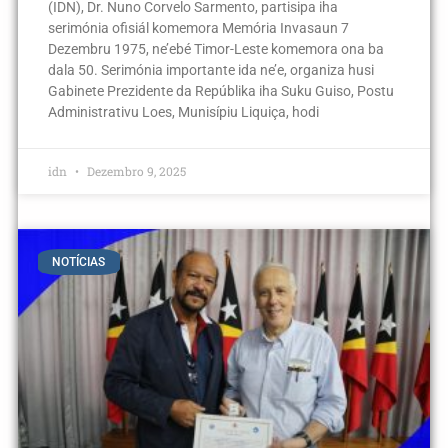
(IDN), Dr. Nuno Corvelo Sarmento, partisipa iha
serimónia ofisiál komemora Memória Invasaun 7
Dezembru 1975, ne’ebé Timor-Leste komemora ona ba
dala 50. Serimónia importante ida ne’e, organiza husi
Gabinete Prezidente da Repúblika iha Suku Guiso, Postu
Administrativu Loes, Munisípiu Liquiça, hodi
idn
Dezembro 9, 2025
NOTÍCIAS