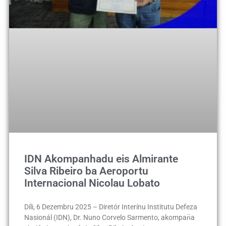
IDN Akompanhadu eis Almirante
Silva Ribeiro ba Aeroportu
Internacional Nicolau Lobato
Díli, 6 Dezembru 2025 – Diretór Interínu Institutu Defeza
Nasionál (IDN), Dr. Nuno Corvelo Sarmento, akompan̈a