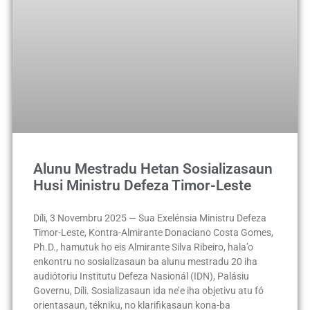
Alunu Mestradu Hetan Sosializasaun
Husi Ministru Defeza Timor-Leste
Díli, 3 Novembru 2025 — Sua Exelénsia Ministru Defeza
Timor-Leste, Kontra-Almirante Donaciano Costa Gomes,
Ph.D., hamutuk ho eis Almirante Silva Ribeiro, hala’o
enkontru no sosializasaun ba alunu mestradu 20 iha
audiótoriu Institutu Defeza Nasionál (IDN), Palásiu
Governu, Díli. Sosializasaun ida ne’e iha objetivu atu fó
orientasaun, tékniku, no klarifikasaun kona-ba