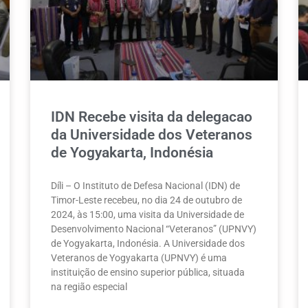
IDN Recebe visita da delegacao
da Universidade dos Veteranos
de Yogyakarta, Indonésia
Díli – O Instituto de Defesa Nacional (IDN) de
Timor-Leste recebeu, no dia 24 de outubro de
2024, às 15:00, uma visita da Universidade de
Desenvolvimento Nacional “Veteranos” (UPNVY)
de Yogyakarta, Indonésia. A Universidade dos
Veteranos de Yogyakarta (UPNVY) é uma
instituição de ensino superior pública, situada
na região especial