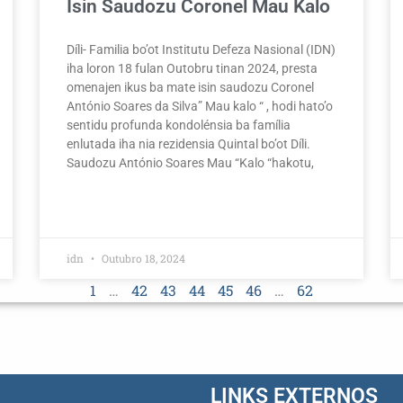
Isin Saudozu Coronel Mau Kalo
Díli- Familia bo’ot Institutu Defeza Nasional (IDN)
iha loron 18 fulan Outobru tinan 2024, presta
omenajen ikus ba mate isin saudozu Coronel
António Soares da Silva” Mau kalo “ , hodi hato’o
sentidu profunda kondolénsia ba família
enlutada iha nia rezidensia Quintal bo’ot Díli.
Saudozu António Soares Mau “Kalo “hakotu,
idn
Outubro 18, 2024
1
…
42
43
44
45
46
…
62
LINKS EXTERNOS