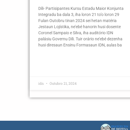
Díli- Partisipantes Kursu Estadu Maior Konjunta
Integradu ba dala 3, iha loron 21 to’o loron 29
Fulan Outobru tinan 2024 sei hetan matéria
Jestaun Lojístika, ne’ebé hanorin husi dosente
Coronel Sampaio e Silva, iha auditório IDN
palásiu Governu Díli. Tuir orário ne’ebé dezenha
husi diresaun Ensinu Formasaun IDN, aulas ba
idn
Outubro 21, 2024