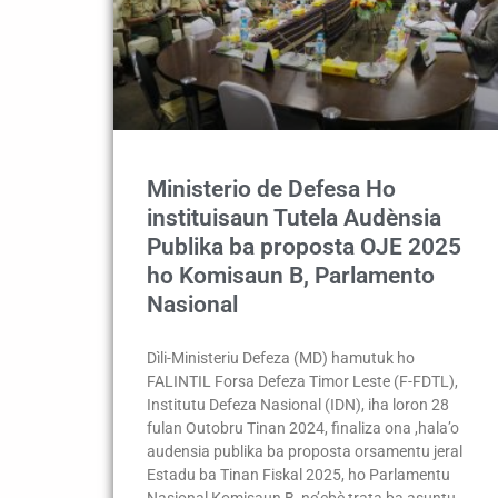
Ministerio de Defesa Ho
instituisaun Tutela Audènsia
Publika ba proposta OJE 2025
ho Komisaun B, Parlamento
Nasional
Dìli-Ministeriu Defeza (MD) hamutuk ho
FALINTIL Forsa Defeza Timor Leste (F-FDTL),
Institutu Defeza Nasional (IDN), iha loron 28
fulan Outobru Tinan 2024, finaliza ona ,hala’o
audensia publika ba proposta orsamentu jeral
Estadu ba Tinan Fiskal 2025, ho Parlamentu
Nasional Komisaun B, ne’ebè trata ba asuntu