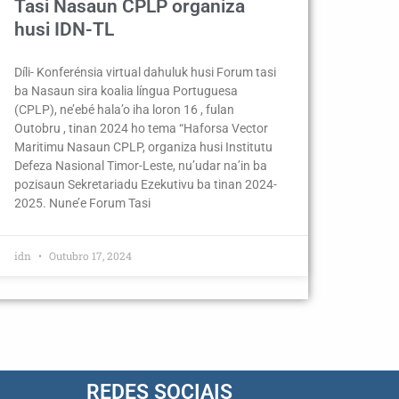
Tasi Nasaun CPLP organiza
husi IDN-TL
Díli- Konferénsia virtual dahuluk husi Forum tasi
ba Nasaun sira koalia língua Portuguesa
(CPLP), ne’ebé hala’o iha loron 16 , fulan
Outobru , tinan 2024 ho tema “Haforsa Vector
Maritimu Nasaun CPLP, organiza husi Institutu
Defeza Nasional Timor-Leste, nu’udar na’in ba
pozisaun Sekretariadu Ezekutivu ba tinan 2024-
2025. Nune’e Forum Tasi
idn
Outubro 17, 2024
REDES SOCIAIS