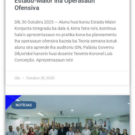
Estadu-Maior iha Operasaun
Ofensiva
Díli, 30 Outubru 2025 — Alunu husi kursu Estadu-Maior
Konjunta Integradu ba dala 4, kinta feira ne’e, kontinua
hala’o aprezentasaun no pratika kona-ba planeamentu
iha operasaun ofensiva bazeia ba Teoria semana kotuk
alunu sira aprende iha auditoriu IDN, Palásiu Governu
Díli,ne’ebé hanorin husi dosente Tenente Koronel Luís
Conceição. Aprezentasaun ne’e
idn
Outubro 30, 2025
NOTÍCIAS