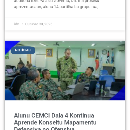
auditoria IDN, Palásiu Governu, Díli. Iha prosesu
aprezentasaun, alunu 14 partilha ba grupu rua,
idn
Outubro 30, 2025
NOTÍCIAS
Alunu CEMCI Dala 4 Kontinua
Aprende Konseitu Mapamentu
Defensiva no Ofensiva