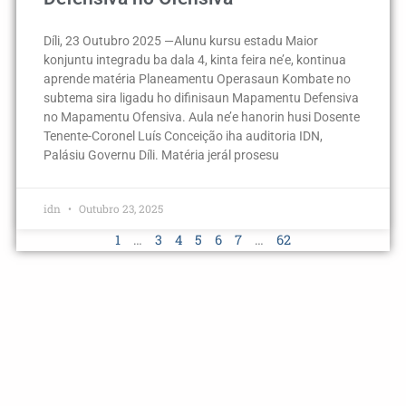
Díli, 23 Outubro 2025 —Alunu kursu estadu Maior
konjuntu integradu ba dala 4, kinta feira ne’e, kontinua
aprende matéria Planeamentu Operasaun Kombate no
subtema sira ligadu ho difinisaun Mapamentu Defensiva
no Mapamentu Ofensiva. Aula ne’e hanorin husi Dosente
Tenente-Coronel Luís Conceição iha auditoria IDN,
Palásiu Governu Díli. Matéria jerál prosesu
idn
Outubro 23, 2025
1
…
3
4
5
6
7
…
62