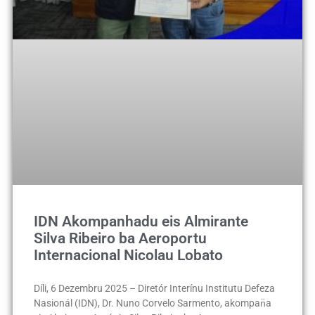
IDN Akompanhadu eis Almirante
Silva Ribeiro ba Aeroportu
Internacional Nicolau Lobato
Díli, 6 Dezembru 2025 – Diretór Interínu Institutu Defeza
Nasionál (IDN), Dr. Nuno Corvelo Sarmento, akompan̈a