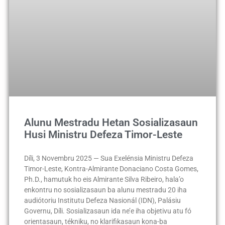
Alunu Mestradu Hetan Sosializasaun
Husi Ministru Defeza Timor-Leste
Díli, 3 Novembru 2025 — Sua Exelénsia Ministru Defeza
Timor-Leste, Kontra-Almirante Donaciano Costa Gomes,
Ph.D., hamutuk ho eis Almirante Silva Ribeiro, hala’o
enkontru no sosializasaun ba alunu mestradu 20 iha
audiótoriu Institutu Defeza Nasionál (IDN), Palásiu
Governu, Díli. Sosializasaun ida ne’e iha objetivu atu fó
orientasaun, tékniku, no klarifikasaun kona-ba