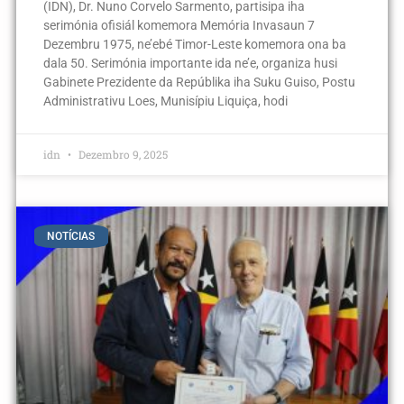
(IDN), Dr. Nuno Corvelo Sarmento, partisipa iha
serimónia ofisiál komemora Memória Invasaun 7
Dezembru 1975, ne’ebé Timor-Leste komemora ona ba
dala 50. Serimónia importante ida ne’e, organiza husi
Gabinete Prezidente da Repúblika iha Suku Guiso, Postu
Administrativu Loes, Munisípiu Liquiça, hodi
idn
Dezembro 9, 2025
NOTÍCIAS