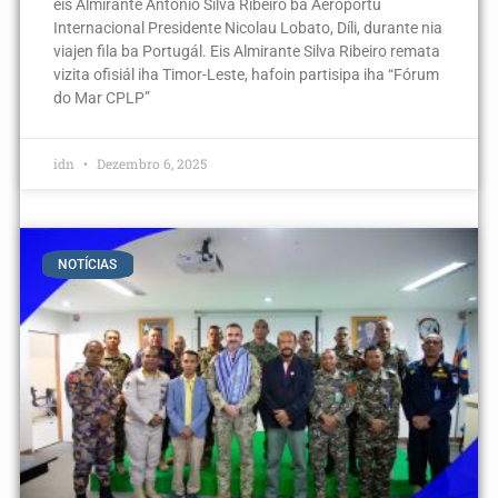
eis Almirante António Silva Ribeiro ba Aeroportu
Internacional Presidente Nicolau Lobato, Díli, durante nia
viajen fila ba Portugál. Eis Almirante Silva Ribeiro remata
vizita ofisiál iha Timor-Leste, hafoin partisipa iha “Fórum
do Mar CPLP”
idn
Dezembro 6, 2025
NOTÍCIAS