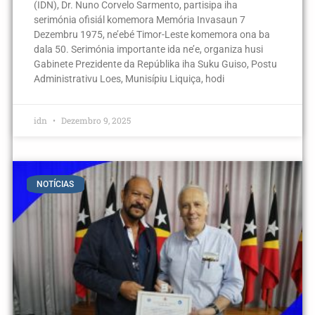
(IDN), Dr. Nuno Corvelo Sarmento, partisipa iha
serimónia ofisiál komemora Memória Invasaun 7
Dezembru 1975, ne’ebé Timor-Leste komemora ona ba
dala 50. Serimónia importante ida ne’e, organiza husi
Gabinete Prezidente da Repúblika iha Suku Guiso, Postu
Administrativu Loes, Munisípiu Liquiça, hodi
idn
Dezembro 9, 2025
NOTÍCIAS