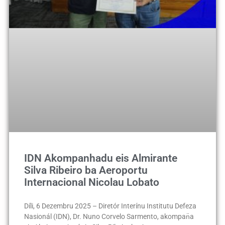
IDN Akompanhadu eis Almirante
Silva Ribeiro ba Aeroportu
Internacional Nicolau Lobato
Díli, 6 Dezembru 2025 – Diretór Interínu Institutu Defeza
Nasionál (IDN), Dr. Nuno Corvelo Sarmento, akompan̈a