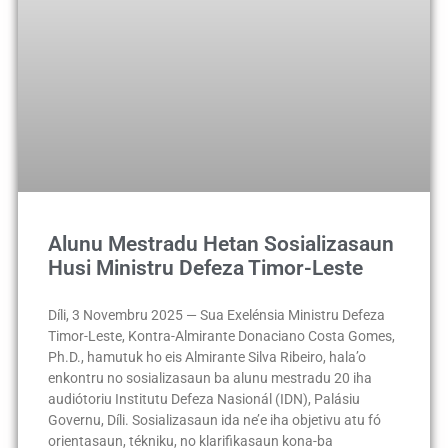
Alunu Mestradu Hetan Sosializasaun
Husi Ministru Defeza Timor-Leste
Díli, 3 Novembru 2025 — Sua Exelénsia Ministru Defeza
Timor-Leste, Kontra-Almirante Donaciano Costa Gomes,
Ph.D., hamutuk ho eis Almirante Silva Ribeiro, hala’o
enkontru no sosializasaun ba alunu mestradu 20 iha
audiótoriu Institutu Defeza Nasionál (IDN), Palásiu
Governu, Díli. Sosializasaun ida ne’e iha objetivu atu fó
orientasaun, tékniku, no klarifikasaun kona-ba