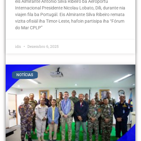
eis Almirante António Silva Ribeiro ba Aeroportu
Internacional Presidente Nicolau Lobato, Díli, durante nia
viajen fila ba Portugál. Eis Almirante Silva Ribeiro remata
vizita ofisiál iha Timor-Leste, hafoin partisipa iha “Fórum
do Mar CPLP”
idn
Dezembro 6, 2025
NOTÍCIAS