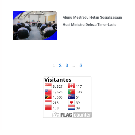
Alunu Mestradu Hetan Sosializasaun
Husi Ministru Defeza Timor-Leste
1
2
3
…
5