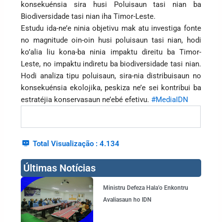
konsekuénsia sira husi Poluisaun tasi nian ba
Biodiversidade tasi nian iha Timor-Leste.
Estudu ida-ne’e ninia objetivu mak atu investiga fonte
no magnitude oin-oin husi poluisaun tasi nian, hodi
ko’alia liu kona-ba ninia impaktu direitu ba Timor-
Leste, no impaktu indiretu ba biodiversidade tasi nian.
Hodi analiza tipu poluisaun, sira-nia distribuisaun no
konsekuénsia ekolojika, peskiza ne’e sei kontribui ba
estratéjia konservasaun ne’ebé efetivu.
#MediaIDN
Total Visualização :
4.134
Últimas Notícias
Page
Page
Page
Page
Ministru Defeza Hala’o Enkontru
Avaliasaun ho IDN