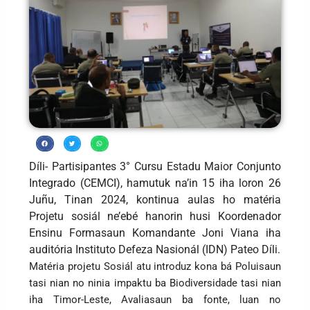
Díli- Partisipantes 3° Cursu Estadu Maior Conjunto
Integrado (CEMCI), hamutuk na’in 15 iha loron 26
Juñu, Tinan 2024, kontinua aulas ho matéria
Projetu sosiál ne’ebé hanorin husi Koordenador
Ensinu Formasaun Komandante Joni Viana iha
auditória Instituto Defeza Nasionál (IDN) Pateo Díli.
Matéria projetu Sosiál atu introduz kona bá Poluisaun
tasi nian no ninia impaktu ba Biodiversidade tasi nian
iha Timor-Leste, Avaliasaun ba fonte, luan no