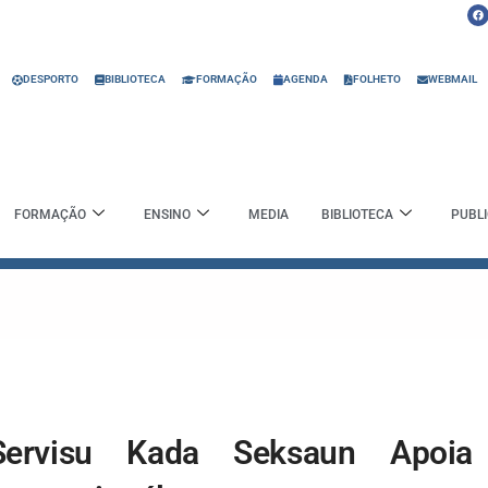
F
a
c
e
b
o
o
DESPORTO
BIBLIOTECA
FORMAÇÃO
AGENDA
FOLHETO
WEBMAIL
k
FORMAÇÃO
ENSINO
MEDIA
BIBLIOTECA
PUBL
Servisu Kada Seksaun Apoia