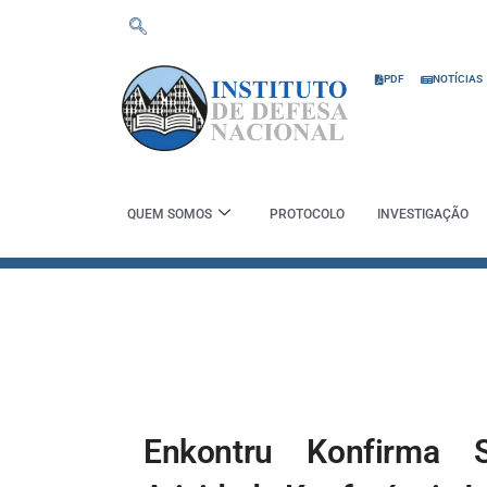
Skip
to
content
PDF
NOTÍCIAS
QUEM SOMOS
PROTOCOLO
INVESTIGAÇÃO
Enkontru Konfirma 