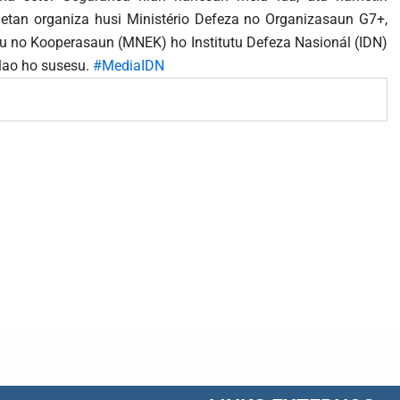
 hetan organiza husi Ministério Defeza no Organizasaun G7+,
eiru no Kooperasaun (MNEK) ho Institutu Defeza Nasionál (IDN)
 lao ho susesu.
#MediaIDN