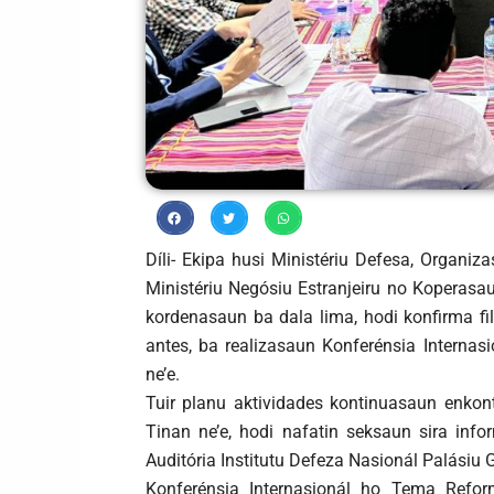
Díli- Ekipa husi Ministériu Defesa, Organiz
Ministériu Negósiu Estranjeiru no Koperasa
kordenasaun ba dala lima, hodi konfirma fil
antes, ba realizasaun Konferénsia Internasi
ne’e.
Tuir planu aktividades kontinuasaun enkontru
Tinan ne’e, hodi nafatin seksaun sira info
Auditória Institutu Defeza Nasionál Palásiu G
Konferénsia Internasionál ho Tema Refo