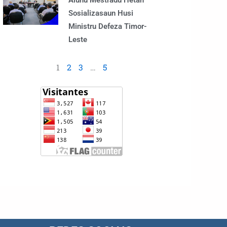
Alunu Mestradu Hetan
Sosializasaun Husi
Ministru Defeza Timor-
Leste
1
2
3
…
5