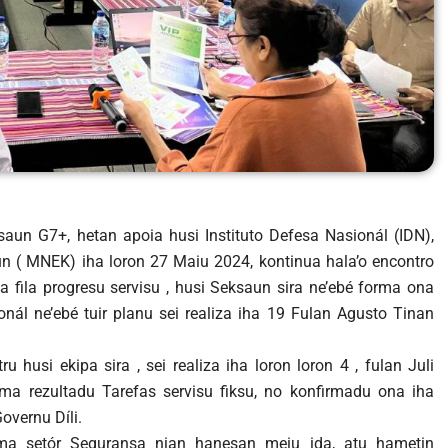
asaun G7+, hetan apoia husi Instituto Defesa Nasionál (IDN),
un ( MNEK) iha loron 27 Maiu 2024, kontinua hala’o encontro
a fila progresu servisu , husi Seksaun sira ne’ebé forma ona
onál ne’ebé tuir planu sei realiza iha 19 Fulan Agusto Tinan
 husi ekipa sira , sei realiza iha loron loron 4 , fulan Juli
rma rezultadu Tarefas servisu fiksu, no konfirmadu ona iha
overnu Díli.
rma setór Seguransa nian hanesan meiu ida, atu hametin