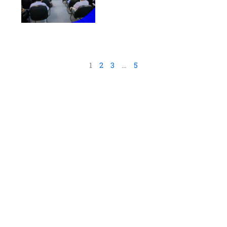
1
2
3
…
5