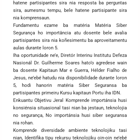
hatene partisipantes sira nia resposta ba perguntas
sira, aumesmu tempu, bele hatene partisipante sira
nia komprensaun.
Fundamentu ezame ba matéria Matéria Siber
Segurança ho importância atu dosente bele avalia
partisipantes sira nia koñesimentu ba aproveitamentu
aulas durante loron 5.
Iha oportunidade ne’e, Diretór Interinu Institutu Defeza
Nasionál Dr. Guilherme Soares hato’o agredese wain
ba dosente Kapitaun Mar e Guerra, Hélder Fialho de
Jesus, ne’ebé hatudu nia disponibilidade durante loron
5, hodi hanorin matéria Siber Seguransa ba
partisipantes primeiru Kursu kapitaun Portu iha IDN.
Enkuantu Objetivu Jeral Komprende importánsia husi
konsiénsia situasional tasi nian ba jestaun, teknolojia
no segurança, No importánsia husi siber seguransa
nia rohan.
Komprende diversidade ambiente teknolojiku tasi
nian, Identifika tipu rekursu teknolojiku oin-oin ne’ebé