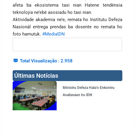
afeta ba ekosistema tasi nian Hatene tendénsia
teknolojia ne’ebé asosiadu ho tasi nian.
Aktividade akademia ne’e, remata ho Institutu Defeza
Nasionál entrega prendas ba dosente no remata ho
foto hamutuk.
#MediaIDN
Total Visualização :
2.958
Últimas Notícias
Page
Page
Page
Page
Ministru Defeza Hala’o Enkontru
Avaliasaun ho IDN