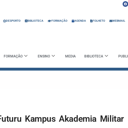
F
a
c
e
b
o
o
DESPORTO
BIBLIOTECA
FORMAÇÃO
AGENDA
FOLHETO
WEBMAIL
k
FORMAÇÃO
ENSINO
MEDIA
BIBLIOTECA
PUBL
 Futuru Kampus Akademia Militar