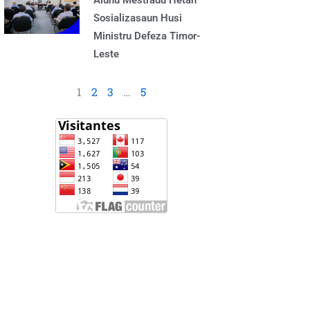
Alunu Mestradu Hetan
Sosializasaun Husi
Ministru Defeza Timor-
Leste
1
2
3
…
5