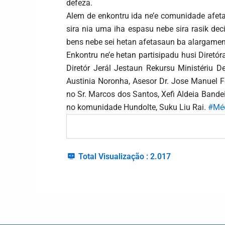
defeza.
Alem de enkontru ida ne’e comunidade afet
sira nia uma iha espasu nebe sira rasik de
bens nebe sei hetan afetasaun ba alargament
Enkontru ne’e hetan partisipadu husi Diretó
Diretór Jerál Jestaun Rekursu Ministériu D
Austinia Noronha, Asesor Dr. Jose Manuel 
no Sr. Marcos dos Santos, Xefi Aldeia Bande
no komunidade Hundolte, Suku Liu Rai.
#Mé
Total Visualização :
2.017