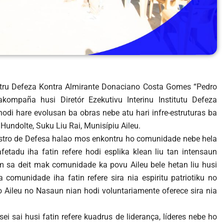
stru Defeza Kontra Almirante Donaciano Costa Gomes “Pedro
 akompaña husi Diretór Ezekutivu Interinu Institutu Defeza
odi hare evolusan ba obras nebe atu hari infre-estruturas ba
Hundolte, Suku Liu Rai, Munisípiu Aileu.
istro de Defesa halao mos enkontru ho comunidade nebe hela
tadu iha fatin refere hodi esplika klean liu tan intensaun
jem sa deit mak comunidade ka povu Aileu bele hetan liu husi
comunidade iha fatin refere sira nia espiritu patriotiku no
o Aileu no Nasaun nian hodi voluntariamente oferece sira nia
i sai husi fatin refere kuadrus de liderança, líderes nebe ho