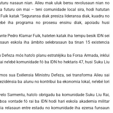
 futuru nasaun nian. Aileu mak uluk bersu revolusaun nian no
ha futuru oin mai – teni comunidade local sira, hodi hatutan
 Fuik katak “Seguransa diak presiza lideransa diak, kuadru no
e’ebé iha programa no prosesu ensinu diak, apoiadu husi
ante Pedro Klamar Fuik, hateten katak iha tempu besik IDN sei
saun eskola iha âmbito selebrasaun ba tinan 15 existencia
u Defeza mós hato’o planu estratéjiku ba Forsa Armada, inklui
ai ne’ebé komunidade fó ba IDN ho hektaris 47, husi Suku Liu
 mos sua Exélensia Ministru Defeza, sei transforma Aileu sai
zidénsia ba alunu no kontribui ba ekonomia lokal, ne’ebé lori
orvelo Sarmentu, hato’o obrigadu ba komunidade Suku Liu Rai,
 boa vontade fó rai ba IDN hodi hari eskola akademia militar
dia relasaun entre estadu no komunidade iha ezersa funsaun