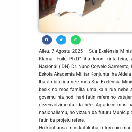
Aileu, 7 Agostu 2025 – Sua Exelénsia Mini
Klamar Fuik, Ph.D” iha loron kinta-feira,
Nasionál (IDN) Dr. Nuno Corvelo Sarmento, h
Eskola Akademia Militar Konjunta iha Aldeia 
Iha âmbito ida ne’e, mós Sua Exelénsia Min
besik no mos família uma kain rua nebe afe
governu nia hodi hari fatin refere no vata
dezenvolvimentu ida ne’e. Agradece mos ba 
nasionalismu, ho vizaun ba futuru Municipi
fatin ba projetu refere.
Ho konfiansa mos katak iha futuru oin mai se