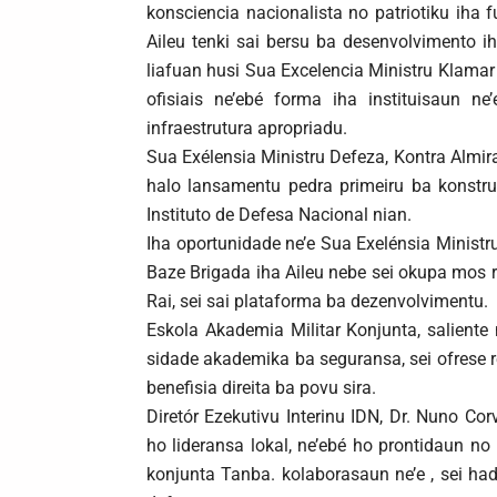
konsciencia nacionalista no patriotiku iha
Aileu tenki sai bersu ba desenvolvimento i
liafuan husi Sua Excelencia Ministru Klamar
ofisiais ne’ebé forma iha instituisaun n
infraestrutura apropriadu.
Sua Exélensia Ministru Defeza, Kontra Almir
halo lansamentu pedra primeiru ba konstru
Instituto de Defesa Nacional nian.
Iha oportunidade ne’e Sua Exelénsia Ministr
Baze Brigada iha Aileu nebe sei okupa mos r
Rai, sei sai plataforma ba dezenvolvimentu.
Eskola Akademia Militar Konjunta, saliente
sidade akademika ba seguransa, sei ofrese re
benefisia direita ba povu sira.
Diretór Ezekutivu Interinu IDN, Dr. Nuno C
ho lideransa lokal, ne’ebé ho prontidaun no
konjunta Tanba. kolaborasaun ne’e , sei ha