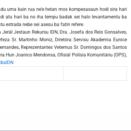
adu uma kain rua ne’e hetan mos kompesasaun hodi sira hari
cidi atu hari ba no iha tempu badak sei halo levantamentu ba
u estrada nebe sei asesu ba fatin refere.
ra Jerál Jestaun Rekursu IDN, Dra. Josefa dos Reis Gonsalves,
efeza Sr. Martinho Moniz, Diretóra Servisu Akademia Eunice
Fernandes, Reprezentantes Veternus Sr. Domingos dos Santos
ira Hun Joanico Mendonsa, Ofisiál Polísia Komunitáriu (OPS),
diaIDN