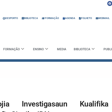
F
a
c
e
b
o
o
DESPORTO
BIBLIOTECA
FORMAÇÃO
AGENDA
FOLHETO
WEBMAIL
k
FORMAÇÃO
ENSINO
MEDIA
BIBLIOTECA
PUBL
jia Investigasaun Kualifika