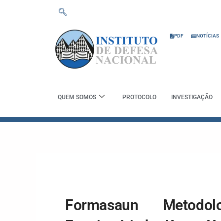
Skip
to
content
PDF
NOTÍCIAS
QUEM SOMOS
PROTOCOLO
INVESTIGAÇÃO
Formasaun Metodolo