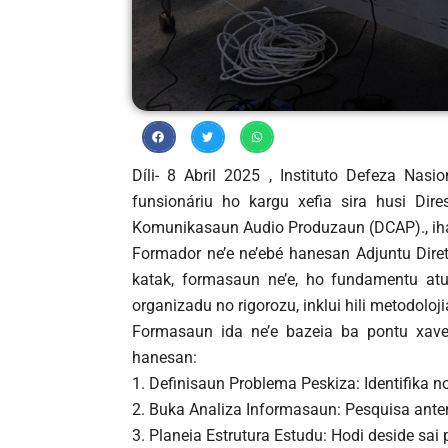
Díli- 8 Abril 2025 , Instituto Defeza Nas
funsionáriu ho kargu xefia sira husi Di
Komunikasaun Audio Produzaun (DCAP)., iha 
Formador ne’e ne’ebé hanesan Adjuntu Diret
katak, formasaun ne’e, ho fundamentu atu
organizadu no rigorozu, inklui hili metodoloj
Formasaun ida ne’e bazeia ba pontu xave 
hanesan:
1. Definisaun Problema Peskiza: Identifika no
2. Buka Analiza Informasaun: Pesquisa anteri
3. Planeia Estrutura Estudu: Hodi deside sai p