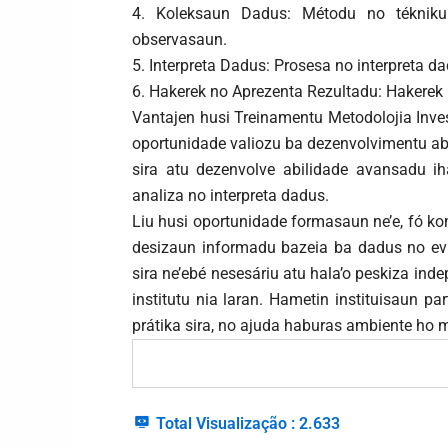
4. Koleksaun Dadus: Métodu no tékniku si
observasaun.
5. Interpreta Dadus: Prosesa no interpreta da
6. Hakerek no Aprezenta Rezultadu: Hakerek r
Vantajen husi Treinamentu Metodolojia Inve
oportunidade valiozu ba dezenvolvimentu abi
sira atu dezenvolve abilidade avansadu ih
analiza no interpreta dadus.
Liu husi oportunidade formasaun ne’e, fó kom
desizaun informadu bazeia ba dadus no evid
sira ne’ebé nesesáriu atu hala’o peskiza ind
institutu nia laran. Hametin instituisaun pa
prátika sira, no ajuda haburas ambiente ho
Total Visualização :
2.633