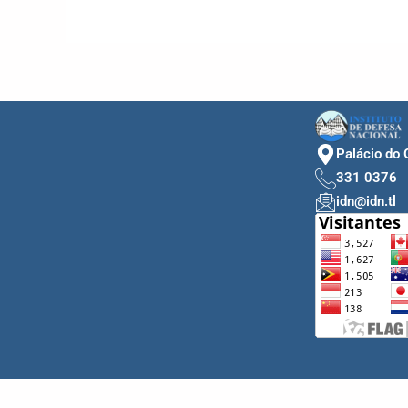
Palácio do 
331 0376
idn@idn.tl