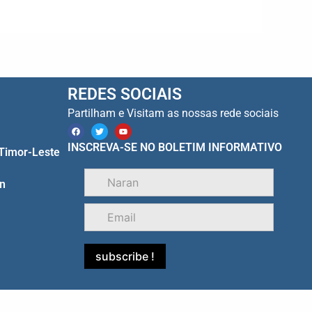
REDES SOCIAIS
Partilham e Visitam as nossas rede sociais
F
T
Y
a
w
o
c
i
u
INSCREVA-SE NO BOLETIM INFORMATIVO
 Timor-Leste
e
t
t
b
t
u
o
e
b
o
r
e
n
k