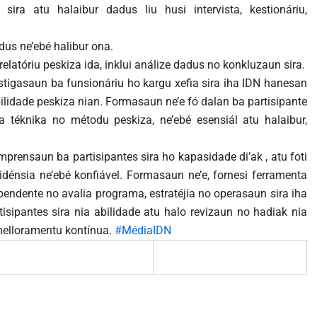
ra atu halaibur dadus liu husi intervista, kestionáriu,
dus ne’ebé halibur ona.
elatóriu peskiza ida, inklui análize dadus no konkluzaun sira.
stigasaun ba funsionáriu ho kargu xefia sira iha IDN hanesan
lidade peskiza nian. Formasaun ne’e fó dalan ba partisipante
a téknika no métodu peskiza, ne’ebé esensiál atu halaibur,
prensaun ba partisipantes sira ho kapasidade di’ak , atu foti
énsia ne’ebé konfiável. Formasaun ne’e, fornesi ferramenta
ependente no avalia programa, estratéjia no operasaun sira iha
rtisipantes sira nia abilidade atu halo revizaun no hadiak nia
 melloramentu kontínua.
#MédiaIDN