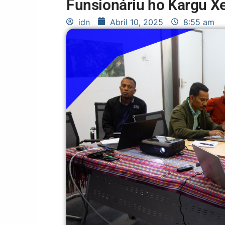
Funsionáriu ho Kargu Xef
idn
Abril 10, 2025
8:55 am