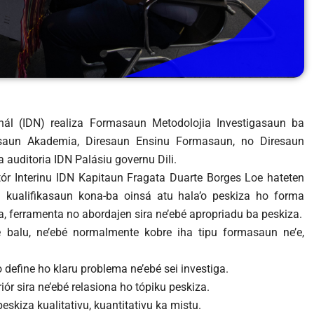
ionál (IDN) realiza Formasaun Metodolojia Investigasaun ba
resaun Akademia, Diresaun Ensinu Formasaun, no Diresaun
auditoria IDN Palásiu governu Dili.
ór Interinu IDN Kapitaun Fragata Duarte Borges Loe hateten
 kualifikasaun kona-ba oinsá atu hala’o peskiza ho forma
ia, ferramenta no abordajen sira ne’ebé apropriadu ba peskiza.
balu, ne’ebé normalmente kobre iha tipu formasaun ne’e,
 define ho klaru problema ne’ebé sei investiga.
ór sira ne’ebé relasiona ho tópiku peskiza.
eskiza kualitativu, kuantitativu ka mistu.