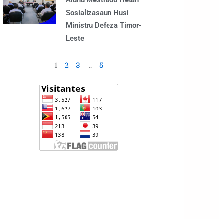
Alunu Mestradu Hetan
Sosializasaun Husi
Ministru Defeza Timor-
Leste
1
2
3
…
5