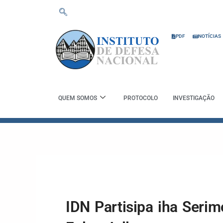
Skip
to
content
PDF
NOTÍCIAS
QUEM SOMOS
PROTOCOLO
INVESTIGAÇÃO
IDN Partisipa iha Seri