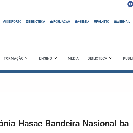
F
a
c
e
b
o
o
DESPORTO
BIBLIOTECA
FORMAÇÃO
AGENDA
FOLHETO
WEBMAIL
k
FORMAÇÃO
ENSINO
MEDIA
BIBLIOTECA
PUBL
mónia Hasae Bandeira Nasional ba