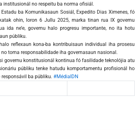
 institusionál no respeitu ba norma ofisiál.
iu Estadu ba Komunikasaun Sosiál, Expedito Dias Ximenes, fó
katak ohin, loron 6 Jullu 2025, marka tinan rua IX governu
rua ida ne’e, governu halo progresu importante, no ita hotu
aun públiku.
halo reflexaun kona-ba kontribuisaun individual iha prosesu
va no toma responsabilidade iha governasaun nasional.
usi governu konstitusionál kontinua fó fasilidade teknolójia atu
unsionáriu públiku tenke hatudu komportamentu profisionál ho
o responsávil ba públiku.
#MédiaIDN