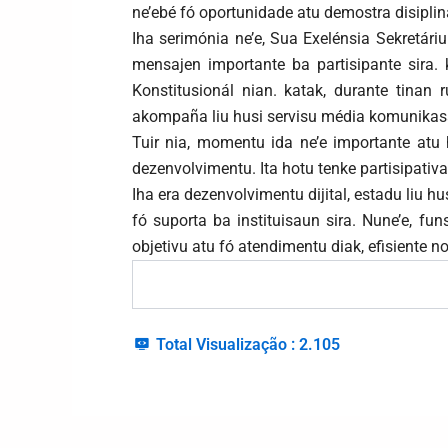
ne’ebé fó oportunidade atu demostra disiplina
Iha serimónia ne’e, Sua Exelénsia Sekretár
mensajen importante ba partisipante sira. 
Konstitusionál nian. katak, durante tinan 
akompaña liu husi servisu média komunikas
Tuir nia, momentu ida ne’e importante atu 
dezenvolvimentu. Ita hotu tenke partisipati
Iha era dezenvolvimentu dijital, estadu liu h
fó suporta ba instituisaun sira. Nune’e, f
objetivu atu fó atendimentu diak, efisiente n
Total Visualização :
2.105