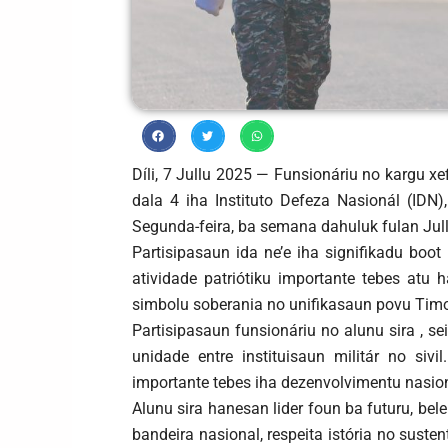
Díli, 7 Jullu 2025 — Funsionáriu no kargu xe
dala 4 iha Instituto Defeza Nasionál (IDN)
Segunda-feira, ba semana dahuluk fulan Jullu
Partisipasaun ida ne’e iha signifikadu boo
atividade patriótiku importante tebes atu 
simbolu soberania no unifikasaun povu Timo
Partisipasaun funsionáriu no alunu sira , s
unidade entre instituisaun militár no sivi
importante tebes iha dezenvolvimentu nasion
Alunu sira hanesan lider foun ba futuru, bel
bandeira nasional, respeita istória no suste