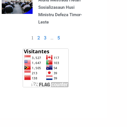
Alunu Mestradu Hetan
Sosializasaun Husi
Ministru Defeza Timor-
Leste
1
2
3
…
5