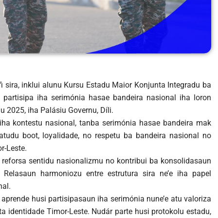
fi sira, inklui alunu Kursu Estadu Maior Konjunta Integradu ba
, partisipa iha serimónia hasae bandeira nasional iha loron
 2025, iha Palásiu Governu, Díli.
t iha kontestu nasional, tanba serimónia hasae bandeira mak
hatudu boot, loyalidade, no respetu ba bandeira nasional no
r-Leste.
ei reforsa sentidu nasionalizmu no kontribui ba konsolidasaun
l. Relasaun harmoniozu entre estrutura sira ne’e iha papel
al.
e aprende husi partisipasaun iha serimónia nune’e atu valoriza
nta identidade Timor-Leste. Nudár parte husi protokolu estadu,