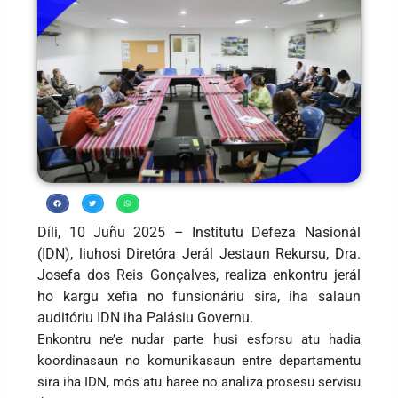
Díli, 10 Juñu 2025 – Institutu Defeza Nasionál
(IDN), liuhosi Diretóra Jerál Jestaun Rekursu, Dra.
Josefa dos Reis Gonçalves, realiza enkontru jerál
ho kargu xefia no funsionáriu sira, iha salaun
auditóriu IDN iha Palásiu Governu.
Enkontru ne’e nudar parte husi esforsu atu hadia
koordinasaun no komunikasaun entre departamentu
sira iha IDN, mós atu haree no analiza prosesu servisu