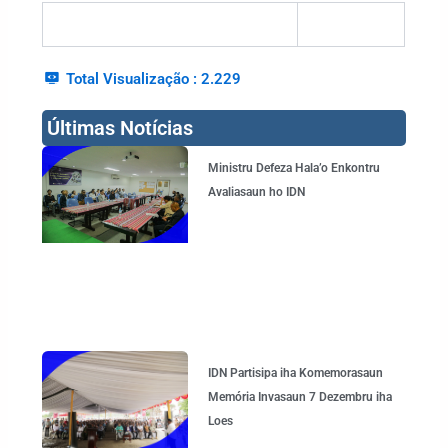
Total Visualização :
2.229
Últimas Notícias
Page
Page
Page
Page
Ministru Defeza Hala’o Enkontru
Avaliasaun ho IDN
IDN Partisipa iha Komemorasaun
Memória Invasaun 7 Dezembru iha
Loes