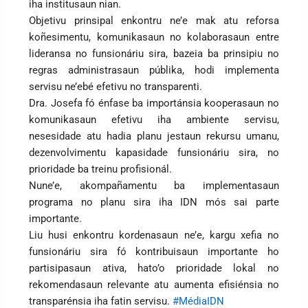
iha institusaun nian.
Objetivu prinsipal enkontru ne’e mak atu reforsa
koñesimentu, komunikasaun no kolaborasaun entre
lideransa no funsionáriu sira, bazeia ba prinsipiu no
regras administrasaun públika, hodi implementa
servisu ne’ebé efetivu no transparenti.
Dra. Josefa fó énfase ba importánsia kooperasaun no
komunikasaun efetivu iha ambiente servisu,
nesesidade atu hadia planu jestaun rekursu umanu,
dezenvolvimentu kapasidade funsionáriu sira, no
prioridade ba treinu profisionál.
Nune’e, akompañamentu ba implementasaun
programa no planu sira iha IDN mós sai parte
importante.
Liu husi enkontru kordenasaun ne’e, kargu xefia no
funsionáriu sira fó kontribuisaun importante ho
partisipasaun ativa, hato’o prioridade lokal no
rekomendasaun relevante atu aumenta efisiénsia no
transparénsia iha fatin servisu.
#MédiaIDN