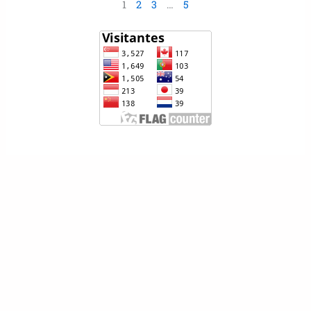
1
2
3
…
5