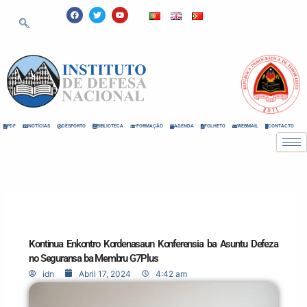
Skip
F
T
Y
a
w
o
to
c
i
u
e
t
t
content
b
t
u
o
e
b
o
r
e
k
PDF
NOTÍCIAS
DESPORTO
BIBLIOTECA
FORMAÇÃO
AGENDA
FOLHETO
WEBMAIL
CONTACTO
Kontinua Enkontro Kordenasaun Konferensia ba Asuntu Defeza
no Seguransa ba Membru G7Plus
idn
Abril 17, 2024
4:42 am