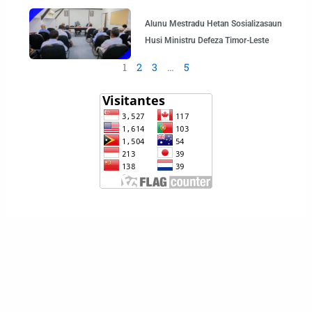
Alunu Mestradu Hetan Sosializasaun
Husi Ministru Defeza Timor-Leste
1
2
3
…
5