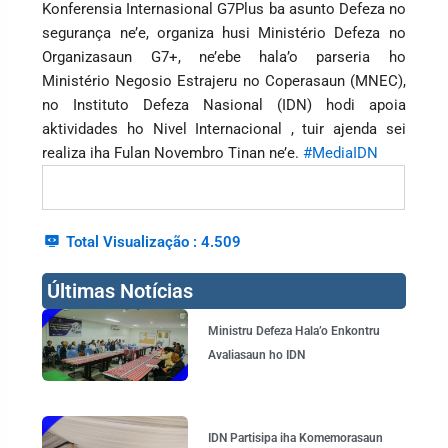
Konferensia Internasional G7Plus ba asunto Defeza no
segurança ne’e, organiza husi Ministério Defeza no
Organizasaun G7+, ne’ebe hala’o parseria ho
Ministério Negosio Estrajeru no Coperasaun (MNEC),
no Instituto Defeza Nasional (IDN) hodi apoia
aktividades ho Nivel Internacional , tuir ajenda sei
realiza iha Fulan Novembro Tinan ne’e.
#MediaIDN
Total Visualização :
4.509
Últimas Notícias
Page
Page
Page
Page
Ministru Defeza Hala’o Enkontru
Avaliasaun ho IDN
IDN Partisipa iha Komemorasaun