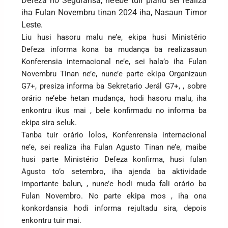
Defeza ho Seguransa, ne’ebé tuir planu sei realiza
iha Fulan Novembru tinan 2024 iha, Nasaun Timor
Leste.
Liu husi hasoru malu ne’e, ekipa husi Ministério
Defeza informa kona ba mudança ba realizasaun
Konferensia internacional ne’e, sei hala’o iha Fulan
Novembru Tinan ne’e, nune’e parte ekipa Organizaun
G7+, presiza informa ba Sekretario Jerál G7+, , sobre
orário ne’ebe hetan mudança, hodi hasoru malu, iha
enkontru ikus mai , bele konfirmadu no informa ba
ekipa sira seluk.
Tanba tuir orário lolos, Konfenrensia internacional
ne’e, sei realiza iha Fulan Agusto Tinan ne’e, maibe
husi parte Ministério Defeza konfirma, husi fulan
Agusto to’o setembro, iha ajenda ba aktividade
importante balun, , nune’e hodi muda fali orário ba
Fulan Novembro. No parte ekipa mos , iha ona
konkordansia hodi informa rejultadu sira, depois
enkontru tuir mai.