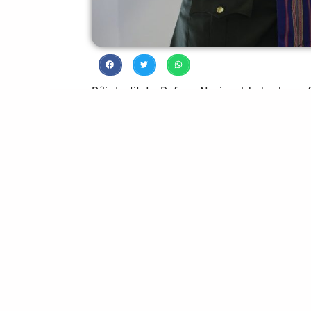
Díli- Institutu Defeza Nasional hahu loro
Estudante Kursu Estadu Maior Konjunto In
auditorio IDN Palasiu Governu Díli.
Ezame monografia ba loron 21 fulan Janeiru
ezame monografia “Influénsia husi komunida
polítika externa no seguransa Timór-Leste
kooperasaun internasionál”, ne’ebé hetan 
Coronel João Esteves, Orentador Superinte
IDN Kapitaun Tenente Duarte Borges Loe.
Introdusaun Komunidade Pais sira Lian Por
ba kooperasaun internasionál entre nasaun s
tama iha CPLP iha 2002, Timor-Leste buka 
relasaun multilaterál sira iha kontestu polít