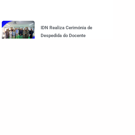
IDN Realiza Cerimónia de
Despedida do Docente
Tenente-Coronel Jorge
Magalhães
Alunos do CEMCI da 4.ª
Edição Realizam Avaliação
da Unidade Curricular de
Operações Conjuntas e
Combinadas