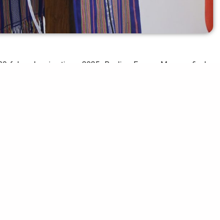
n 20 fulan Janeiru tinan 2025, Realiza Ezame Monografia ba
tegradu ba dala tolu, ba Tinan Akademiku 2024/2025, iha
 tinan 2025, ho participantes Major Elizeu Guterres ho tema
de CPLP, husi nasaun sira ne’ebé ko’alia lian portugués ba
 nian: dezafiu no oportunidade ba integrasaun rejionál no
prezidente júri husi Dr. Nuno Corvelo Sarmento, Examinador
ndente Joni Viana, akompaña husi Diretor Ensinu Formasaun
tugues (CPLP) hala’o papél importante , hanesan espasu ida
ira ne’ebé iha ligasaun istórika no kulturál. Hahú kedas atu
atu hametin ninia integrasaun rejionál no hakle’an liután
ika externa no seguransa nian.