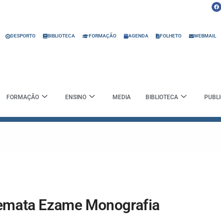
F
a
c
e
b
o
o
DESPORTO
BIBLIOTECA
FORMAÇÃO
AGENDA
FOLHETO
WEBMAIL
k
FORMAÇÃO
ENSINO
MEDIA
BIBLIOTECA
PUBL
Remata Ezame Monografia