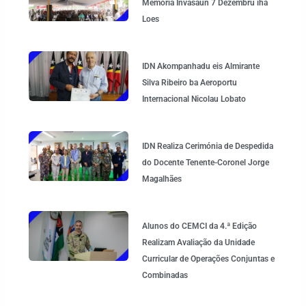
Memória Invasaun 7 Dezembru iha
Loes
IDN Akompanhadu eis Almirante
Silva Ribeiro ba Aeroportu
Internacional Nicolau Lobato
IDN Realiza Cerimónia de Despedida
do Docente Tenente-Coronel Jorge
Magalhães
Alunos do CEMCI da 4.ª Edição
Realizam Avaliação da Unidade
Curricular de Operações Conjuntas e
Combinadas