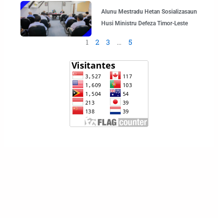
Alunu Mestradu Hetan Sosializasaun
Husi Ministru Defeza Timor-Leste
1
2
3
…
5