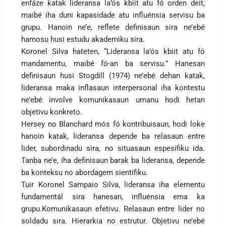
enfáze katak lideransa la’ós kbiit atu fó orden deit,
maibé iha duni kapasidade atu influénsia servisu ba
grupu. Hanoin ne’e, reflete definisaun sira ne’ebé
hamosu husi estudu akademiku sira.
Koronel Silva hateten, “Lideransa la’ós kbiit atu fó
mandamentu, maibé fó-an ba servisu.” Hanesan
definisaun husi Stogdill (1974) ne’ebé dehan katak,
lideransa maka inflasaun interpersonal iha kontestu
ne’ebé involve komunikasaun umanu hodi hetan
objetivu konkreto.
Hersey no Blanchard mós fó kontribuisaun, hodi loke
hanoin katak, lideransa depende ba relasaun entre
lider, subordinadu sira, no situasaun espesífiku ida.
Tanba ne’e, iha definisaun barak ba lideransa, depende
ba konteksu no abordagem sientífiku.
Tuir Koronel Sampaio Silva, lideransa iha elementu
fundamentál sira hanesan, influénsia ema ka
grupu.Komunikasaun efetivu. Relasaun entre lider no
soldadu sira. Hierarkia no estrutur. Objetivu ne’ebé