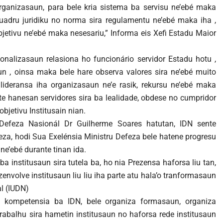
 organizasaun, para bele kria sistema ba servisu ne’ebé maka
kuadru juridiku no norma sira regulamentu ne’ebé maka iha ,
objetivu ne’ebé maka nesesariu,” Informa eis Xefi Estadu Maior
onalizasaun relasiona ho funcionário servidor Estadu hotu ,
un , oinsa maka bele hare observa valores sira ne’ebé muito
lideransa iha organizasaun ne’e rasik, rekursu ne’ebé maka
te hanesan servidores sira ba lealidade, obdese no cumpridor
bjetivu Institusain nian.
 Defeza Nasionál Dr Guilherme Soares hatutan, IDN sente
feza, hodi Sua Exelénsia Ministru Defeza bele hatene progresu
ne’ebé durante tinan ida.
a institusaun sira tutela ba, ho nia Prezensa haforsa liu tan,
envolve institusaun liu liu iha parte atu hala’o tranformasaun
al (IUDN)
 kompetensia ba IDN, bele organiza formasaun, organiza
trabalhu sira hametin institusaun no haforsa rede institusaun