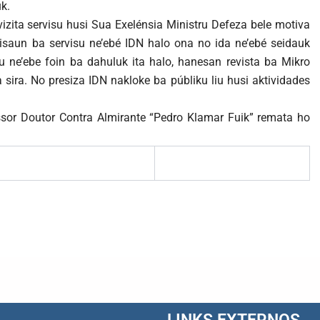
uk.
izita servisu husi Sua Exelénsia Ministru Defeza bele motiva
esisaun ba servisu ne’ebé IDN halo ona no ida ne’ebé seidauk
u ne’ebe foin ba dahuluk ita halo, hanesan revista ba Mikro
a sira. No presiza IDN nakloke ba públiku liu husi aktividades
ssor Doutor Contra Almirante “Pedro Klamar Fuik” remata ho