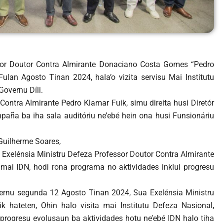
ssor Doutor Contra Almirante Donaciano Costa Gomes “Pedro
Fulan Agosto Tinan 2024, hala’o vizita servisu Mai Institutu
Governu Díli.
Contra Almirante Pedro Klamar Fuik, simu direita husi Diretór
paña ba iha sala auditóriu ne’ebé hein ona husi Funsionáriu
 Guilherme Soares,
 Exelénsia Ministru Defeza Professor Doutor Contra Almirante
a mai IDN, hodi rona programa no aktividades inklui progresu
vernu segunda 12 Agosto Tinan 2024, Sua Exelénsia Ministru
 hateten, Ohin halo visita mai Institutu Defeza Nasional,
e progresu evolusaun ba aktividades hotu ne’ebé IDN halo tiha