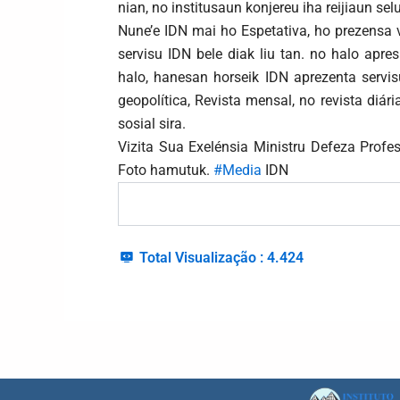
nian, no institusaun konjereu iha reijiaun sel
Nune’e IDN mai ho Espetativa, ho prezensa v
servisu IDN bele diak liu tan. no halo apr
halo, hanesan horseik IDN aprezenta servis
geopolítica, Revista mensal, no revista diári
sosial sira.
Vizita Sua Exelénsia Ministru Defeza Profe
Foto hamutuk.
#Media
IDN
Total Visualização :
4.424