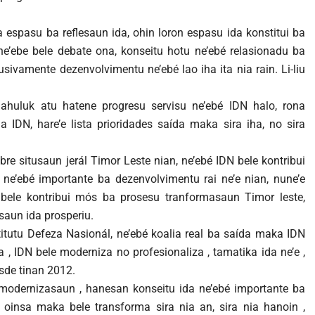
ha espasu ba reflesaun ida, ohin loron espasu ida konstitui ba
e’ebe bele debate ona, konseitu hotu ne’ebé relasionadu ba
sivamente dezenvolvimentu ne’ebé lao iha ita nia rain. Li-liu
 dahuluk atu hatene progresu servisu ne’ebé IDN halo, rona
a IDN, hare’e lista prioridades saída maka sira iha, no sira
re situsaun jerál Timor Leste nian, ne’ebé IDN bele kontribui
, ne’ebé importante ba dezenvolvimentu rai ne’e nian, nune’e
ele kontribui mós ba prosesu tranformasaun Timor leste,
saun ida prosperiu.
titutu Defeza Nasionál, ne’ebé koalia real ba saída maka IDN
a , IDN bele moderniza no profesionaliza , tamatika ida ne’e ,
esde tinan 2012.
 modernizasaun , hanesan konseitu ida ne’ebé importante ba
DN, oinsa maka bele transforma sira nia an, sira nia hanoin ,