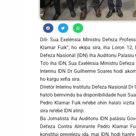
Díli- Sua Exelénsia Ministru Defeza Profe
Klamar Fuik”, ho ekipa sira, iha Loron 12, 
Defeza Nasionál (IDN) iha Auditoriu Palasiu 
To’o iha IDN, Sua Exelénsia Ministru Defeza 
Interinu IDN Dr Guilherme Soares hodi akom
ho kargu xefia sira.
Diretór Interinu Institutu Defeza Nasionál Dr
hato’o bemvindu ba disponibilidade husi Sua
Pedro Klamar Fuik ne’ebé ohin hala’o vizit
sira ne’ebé IDN atinji.
Ba Jornalista iha Auditoriu IDN palásiu Go
Defeza Contra Almirante Pedro Klamar Fuik
konstitui prevelezu ida, mai IDN, hodi hare’