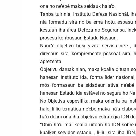
ona no ne’ebé maka seidauk hala’o.
Tanba tuir nia, Institutu Defeza Nasionál, i
nia formadu sira no ba ema hotu, espasu n
kestaun iha área Defeza no Seguransa. Inclu
prosesu kontrusaun Estadu Nasaun.
Nune’e objetivu husi vizita servisu ne’e ,
diresaun sira, kompremente pessoal sira ih
aprezenta.
Objetivu daruak nian, maka koalia oituan sob
hanesan instituto ida, forma líder nasional
mós formasaun ba sidadaun ativa ne’ebé b
hanesan Estadu ida estável no seguru ho Na
No Objetivu espesifika, maka orienta ba Ins
halo, li-liu temática ne’ebé maka há’u elabor
há’u defini ona iha objetivu estratégia IDN d
“Ohin há’u mai koalia uitoan ho IDN sobre
kualker servidor estadu , li-liu sira iha I