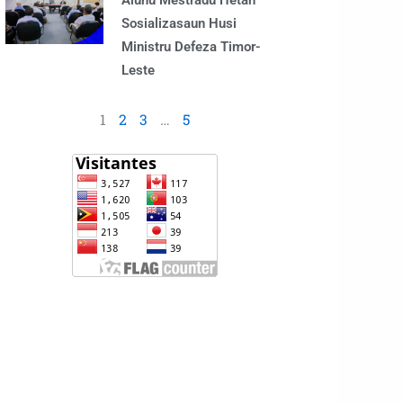
Alunu Mestradu Hetan
Sosializasaun Husi
Ministru Defeza Timor-
Leste
1
2
3
…
5