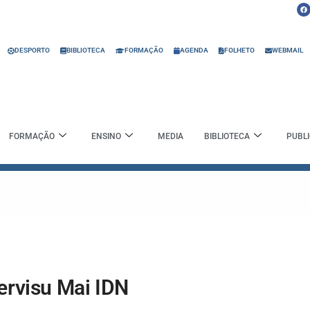
F
a
c
e
b
o
o
DESPORTO
BIBLIOTECA
FORMAÇÃO
AGENDA
FOLHETO
WEBMAIL
k
FORMAÇÃO
ENSINO
MEDIA
BIBLIOTECA
PUBL
Servisu Mai IDN