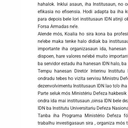
hahalok. Inklui asaun, iha Institusaun, no
efikasia no efisensia. Hodi adapta ba iha 
para depois bele lori institusaun IDN atinji 
Forsa Armadas ne’e.
Alende mós, Koalia ho sira kona ba profesi
ne’ebe maka tenke halo didiak ba institusa
importante iha organizasaun ida, hanesan 
dispoen, hare valores ne’ebé muito importan
ba servidor estadu iha hanesan IDN halo, ba o
Tempu hanesan Diretór Interinu Institutu
ondradu tebes ho vizita servisu Ministru De
dezenvolvimentu Institusaun IDN lao to’o iha 
Parte seluk mós Ministériu Defeza hakbesik b
ondra ida mai institusaun ,oinsa IDN bele dez
IDN ba Institutu Universitariu Defeza Nasion
Tanba iha Programa Ministério Defeza fó
trabalhu investigasaun sira , organiza mós 