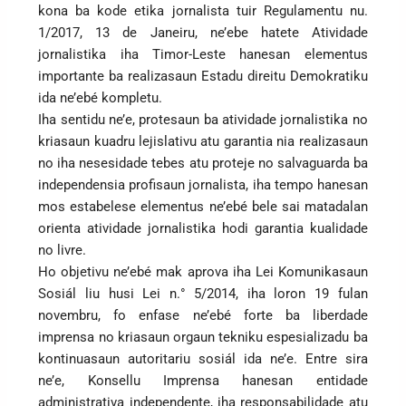
kona ba kode etika jornalista tuir Regulamentu nu.
1/2017, 13 de Janeiru, ne’ebe hatete Atividade
jornalistika iha Timor-Leste hanesan elementus
importante ba realizasaun Estadu direitu Demokratiku
ida ne’ebé kompletu.
Iha sentidu ne’e, protesaun ba atividade jornalistika no
kriasaun kuadru lejislativu atu garantia nia realizasaun
no iha nesesidade tebes atu proteje no salvaguarda ba
independensia profisaun jornalista, iha tempo hanesan
mos estabelese elementus ne’ebé bele sai matadalan
orienta atividade jornalistika hodi garantia kualidade
no livre.
Ho objetivu ne’ebé mak aprova iha Lei Komunikasaun
Sosiál liu husi Lei n.° 5/2014, iha loron 19 fulan
novembru, fo enfase ne’ebé forte ba liberdade
imprensa no kriasaun orgaun tekniku espesializadu ba
kontinuasaun autoritariu sosiál ida ne’e. Entre sira
ne’e, Konsellu Imprensa hanesan entidade
administrativa independente, iha responsabilidade atu