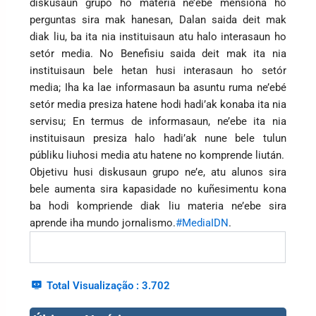
diskusaun grupo ho materia ne’ebe mensiona ho
perguntas sira mak hanesan, Dalan saida deit mak
diak liu, ba ita nia instituisaun atu halo interasaun ho
setór media. No Benefisiu saida deit mak ita nia
instituisaun bele hetan husi interasaun ho setór
media; Iha ka lae informasaun ba asuntu ruma ne’ebé
setór media presiza hatene hodi hadi’ak konaba ita nia
servisu; En termus de informasaun, ne’ebe ita nia
instituisaun presiza halo hadi’ak nune bele tulun
públiku liuhosi media atu hatene no komprende liután.
Objetivu husi diskusaun grupo ne’e, atu alunos sira
bele aumenta sira kapasidade no kuñesimentu kona
ba hodi kompriende diak liu materia ne’ebe sira
aprende iha mundo jornalismo.
#MediaIDN
.
Total Visualização :
3.702