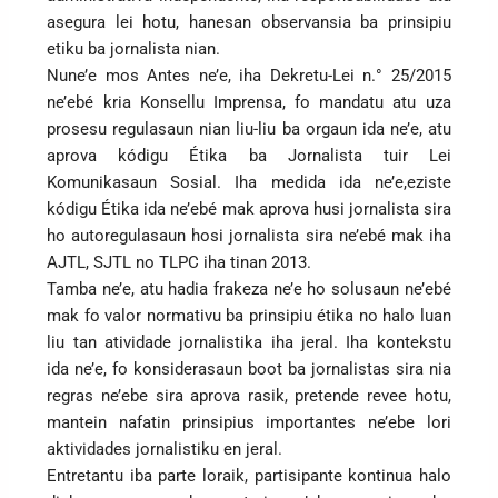
asegura lei hotu, hanesan observansia ba prinsipiu
etiku ba jornalista nian.
Nune’e mos Antes ne’e, iha Dekretu-Lei n.° 25/2015
ne’ebé kria Konsellu Imprensa, fo mandatu atu uza
prosesu regulasaun nian liu-liu ba orgaun ida ne’e, atu
aprova kódigu Étika ba Jornalista tuir Lei
Komunikasaun Sosial. Iha medida ida ne’e,eziste
kódigu Étika ida ne’ebé mak aprova husi jornalista sira
ho autoregulasaun hosi jornalista sira ne’ebé mak iha
AJTL, SJTL no TLPC iha tinan 2013.
Tamba ne’e, atu hadia frakeza ne’e ho solusaun ne’ebé
mak fo valor normativu ba prinsipiu étika no halo luan
liu tan atividade jornalistika iha jeral. Iha kontekstu
ida ne’e, fo konsiderasaun boot ba jornalistas sira nia
regras ne’ebe sira aprova rasik, pretende revee hotu,
mantein nafatin prinsipius importantes ne’ebe lori
aktividades jornalistiku en jeral.
Entretantu iba parte loraik, partisipante kontinua halo