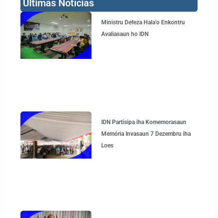
Últimas Notícias
Page
Page
Page
Page
Ministru Defeza Hala’o Enkontru
Avaliasaun ho IDN
IDN Partisipa iha Komemorasaun
Memória Invasaun 7 Dezembru iha
Loes