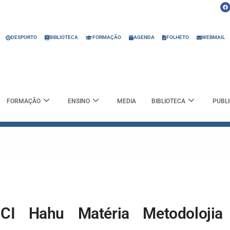
F
a
c
e
b
o
o
DESPORTO
BIBLIOTECA
FORMAÇÃO
AGENDA
FOLHETO
WEBMAIL
k
FORMAÇÃO
ENSINO
MEDIA
BIBLIOTECA
PUBL
MCI Hahu Matéria Metodolojia