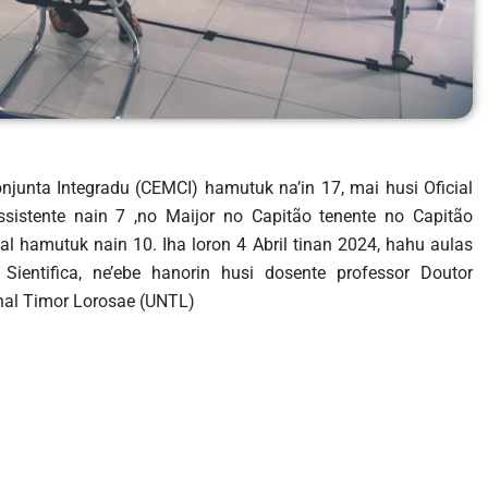
onjunta Integradu (CEMCI) hamutuk na’in 17, mai husi Oficial
sistente nain 7 ,no Maijor no Capitão tenente no Capitão
l hamutuk nain 10. Iha loron 4 Abril tinan 2024, hahu aulas
Sientifica, ne’ebe hanorin husi dosente professor Doutor
nal Timor Lorosae (UNTL)