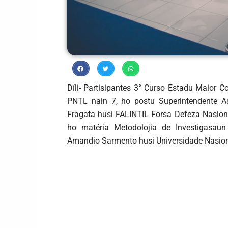
Díli- Partisipantes 3° Curso Estadu Maior C
PNTL nain 7, ho postu Superintendente As
Fragata husi FALINTIL Forsa Defeza Nasiona
ho matéria Metodolojia de Investigasaun 
Amandio Sarmento husi Universidade Nasio