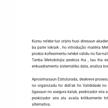
Kursu ne’ebe tuir orário husi diresaun akadem
ba parte lokraik , ho introdução matéria Met
prodús koñesimentu ne’ebé válidu no fiar-na’i
Tanba Metodolojia peskiza iha , tau iha es
enkuadramentu sistemátiku data, analiza kon
Aprosimasaun Estruturada, deskreve prosesu i
no organizadu ho didi’ak ho Valididade no 
ligasaun no asegura katak, peskizador sira se
peskizador sira atu avalia kritikamente In
alternativa.