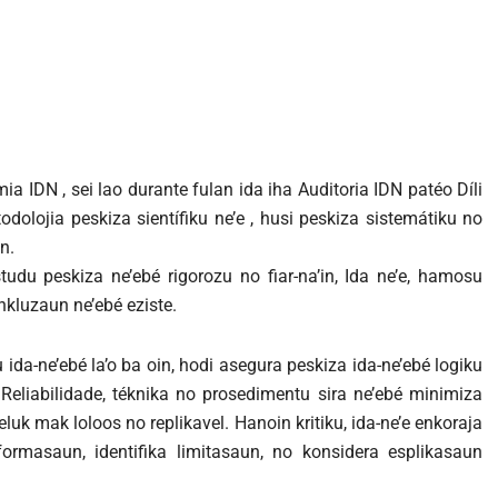
ia IDN , sei lao durante fulan ida iha Auditoria IDN patéo Díli
odolojia peskiza sientífiku ne’e , husi peskiza sistemátiku no
n.
tudu peskiza ne’ebé rigorozu no fiar-na’in, Ida ne’e, hamosu
kluzaun ne’ebé eziste.
da-ne’ebé la’o ba oin, hodi asegura peskiza ida-ne’ebé logiku
Reliabilidade, téknika no prosedimentu sira ne’ebé minimiza
luk mak loloos no replikavel. Hanoin kritiku, ida-ne’e enkoraja
formasaun, identifika limitasaun, no konsidera esplikasaun