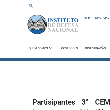
Skip
to
content
PDF
NOTÍCIAS
QUEM SOMOS
PROTOCOLO
INVESTIGAÇÃO
Partisipantes 3° CE