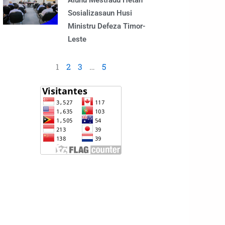
Alunu Mestradu Hetan
Sosializasaun Husi
Ministru Defeza Timor-
Leste
1
2
3
…
5