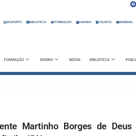
F
a
c
e
b
o
o
DESPORTO
BIBLIOTECA
FORMAÇÃO
AGENDA
FOLHETO
WEBMAIL
k
FORMAÇÃO
ENSINO
MEDIA
BIBLIOTECA
PUBL
tente Martinho Borges de Deus