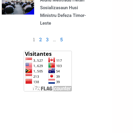
Alunu Mestradu Hetan
Sosializasaun Husi
Ministru Defeza Timor-
Leste
1
2
3
…
5