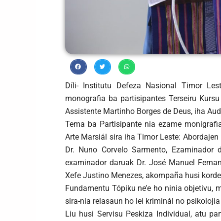
Díli- Institutu Defeza Nasional Timor Le
monografia ba partisipantes Terseiru Kurs
Assistente Martinho Borges de Deus, iha Audi
Tema ba Partisipante nia ezame monigrafia
Arte Marsiál sira iha Timor Leste: Abordajen 
Dr. Nuno Corvelo Sarmento, Ezaminador d
examinador daruak Dr. José Manuel Fernand
Xefe Justino Menezes, akompaña husi korde
Fundamentu Tópiku ne’e ho ninia objetivu, 
sira-nia relasaun ho lei kriminál no psikoloj
Liu husi Servisu Peskiza Individual, atu p