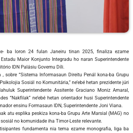
ste- ba loron 24 fulan Janeiru tinan 2025, finaliza ezame
u Estadu Maior Konjunto Integradu ho naran Superintendente
tório IDN Palásiu Governu Díli.
 , sobre “Sistema Informasaun Direitu Penál kona-ba Grupu
Psikolojia Sosiál no Komunitária,” ne’ebé hetan prezidente júri
ahuluk Superintendente Assitente Graciano Moniz Amaral,
es “Nakfilak” ne’ebé hetan orientador husi Superintendente
nador ensinu Formasaun IDN, Superintendente Joni Viana.
mak atu esplika peskiza kona-ba Grupu Arte Marsial (MAG) no
ia sosiál no komunidade iha Timor-Leste relevante.
artisipantes fundamenta nia tema ezame monografia, liga ba