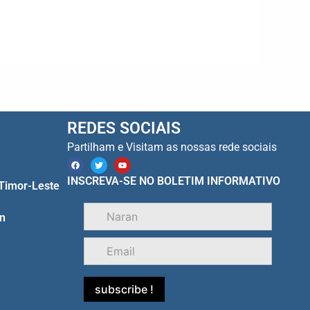
REDES SOCIAIS
Partilham e Visitam as nossas rede sociais
F
T
Y
a
w
o
c
i
u
INSCREVA-SE NO BOLETIM INFORMATIVO
 Timor-Leste
e
t
t
b
t
u
o
e
b
o
r
e
n
k