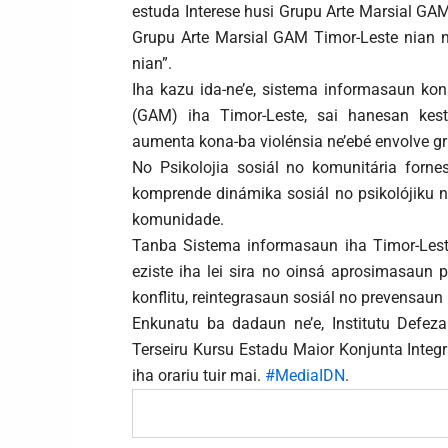
estuda Interese husi Grupu Arte Marsial GAM
Grupu Arte Marsial GAM Timor-Leste nian 
nian”.
Iha kazu ida-ne’e, sistema informasaun kona
(GAM) iha Timor-Leste, sai hanesan kest
aumenta kona-ba violénsia ne’ebé envolve gru
No Psikolojia sosiál no komunitária forne
komprende dinámika sosiál no psikolójiku ne
komunidade.
Tanba Sistema informasaun iha Timor-Lest
eziste iha lei sira no oinsá aprosimasaun p
konflitu, reintegrasaun sosiál no prevensaun 
Enkunatu ba dadaun ne’e, Institutu Defez
Terseiru Kursu Estadu Maior Konjunta Integra
iha orariu tuir mai.
#MediaIDN
.