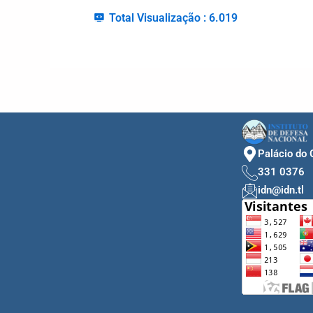
Total Visualização :
6.019
Palácio do 
331 0376
idn@idn.tl