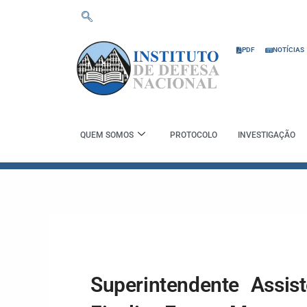
Skip
to
content
PDF
NOTÍCIAS
QUEM SOMOS
PROTOCOLO
INVESTIGAÇÃO
Superintendente Assis