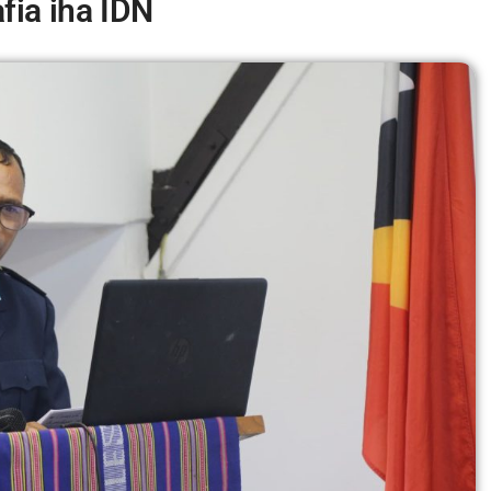
fia iha IDN
m