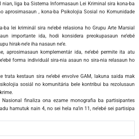
 nian, liga ba Sistema Informasaun Lei Kriminal sira kona-ba
no aprosimasaun , kona-ba Psikolojia Sosial no Komunidade
-ba lei kriminál sira ne’ebé relasiona ho Grupu Arte Marsial
aun importante ida, hodi konsidera preokupasaun ne’ebé
pu hirak-ne’e iha nasaun ne’e.
se, aprosimasaun komplementár ida, ne’ebé permite ita atu
’ebé forma individuál sira-nia asaun no sira-nia relasaun ho
e trata kestaun sira ne’ebé envolve GAM, lakuna saida mak
sikolojia sosiál no komunitária bele kontribui ba rezolusaun
krime.
a Nasional finaliza ona ezame monografia ba partisipantes
du hamutuk nain 4, no sei hela na’in 11, ne’ebé sei partisipa