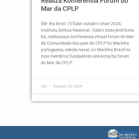
Realiza Konferensia Forum do
Mar da CPLP
Dili- Iha loron 15 fulan outubro tinan 2024,
Institutu Defeza Nasional , hala’o teste jeràl kona
ba, realizasaun konferensia virtual forum do Mar
da Comunidade dos pais da CPLP ho Marinha
portuguesa, eskola naval, no Marinha Brazìl no
mos membros fundadores sira kona ba forum
do Mar da CPLP .
idn
Outubro 16, 2024