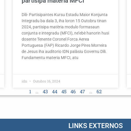
partisipa matèria MFCI
Dìli- Partisipantes Kursu Estadu Maior Konjunta
Integradu ba dala 3, iha loron 15 Outobru tinan
2024, partisipa matèria modulo formasaun
conjunta e integradu (MFCI), ne’ebè hanorin husi
dosente Tenente Coronel Forca Aerea
Portuguesa (FAP) Ricardo Jorge Pires Morreira
de Jesus iha auditorio IDN palàsiu Governu Dìli.
Fundamentu materia MFCI, atu
idn
Outubro 16, 2024
1
…
43
44
45
46
47
…
62
LINKS EXTERNOS