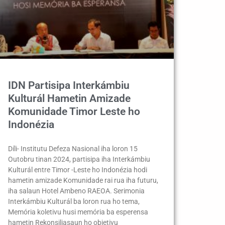
IDN Partisipa Interkámbiu
Kulturál Hametin Amizade
Komunidade Timor Leste ho
Indonézia
Díli- Institutu Defeza Nasional iha loron 15
Outobru tinan 2024, partisipa iha Interkámbiu
Kulturál entre Timor -Leste ho Indonézia hodi
hametin amizade Komunidade rai rua iha futuru,
iha salaun Hotel Ambeno RAEOA. Serimonia
Interkámbiu Kulturál ba loron rua ho tema,
Memória koletivu husi memória ba esperensa
hametin Rekonsiliasaun ho objetivu