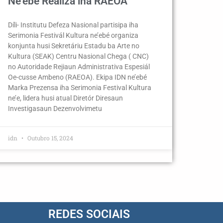
Ne’ebé Realiza iha RAEOA
Díli- Institutu Defeza Nasional partisipa iha
Serimonia Festivál Kultura ne’ebé organiza
konjunta husi Sekretáriu Estadu ba Arte no
Kultura (SEAK) Centru Nasional Chega ( CNC)
no Autoridade Rejiaun Administrativa Espesiál
Oe-cusse Ambeno (RAEOA). Ekipa IDN ne’ebé
Marka Prezensa iha Serimonia Festival Kultura
ne’e, lidera husi atual Diretór Diresaun
Investigasaun Dezenvolvimetu
idn
Outubro 15, 2024
REDES SOCIAIS