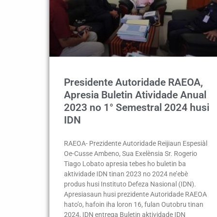
Presidente Autoridade RAEOA,
Apresia Buletin Atividade Anual
2023 no 1° Semestral 2024 husi
IDN
RAEOA- Prezidente Autoridade Reijiaun Espesiàl
Oe-Cusse Ambeno, Sua Exelènsia Sr. Rogerio
Tiago Lobato apresia tebes ho buletin ba
aktividade IDN tinan 2023 no 2024 ne’ebè
produs husi Instituto Defeza Nasional (IDN).
Apresiasaun husi prezidente Autoridade RAEOA
hato’o, hafoin iha loron 16, fulan Outobru tinan
2024, IDN entrega Buletin aktividade IDN