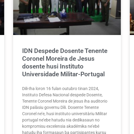
IDN Despede Dosente Tenente
Coronel Moreira de Jesus
dosente husi Instituto
Universidade Militar-Portugal
Dili-Iha loron 16 fulan outubro tinan 2024,
Instituto Defesa Nacional despede Dosente,
Tenente Coronel Moreira de jesus iha auditorio
IDN palàsiu governu Dìli. Dosente Tenente
Coronel ne’e, husi instituto universitàriu Militar
portugal ne’ebe hatudu nia dedikasaun no
kompromisu excelensia akadémika ne’ebé
hatudu iha formasaun ba partisipantes kursu